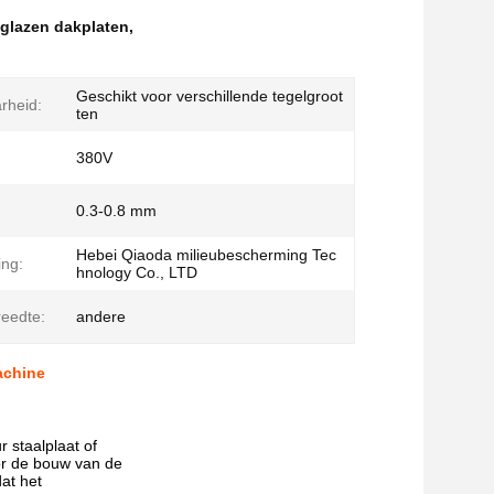
glazen dakplaten
,
Geschikt voor verschillende tegelgroot
rheid:
ten
380V
0.3-0.8 mm
Hebei Qiaoda milieubescherming Tec
ing:
hnology Co., LTD
eedte:
andere
achine
r staalplaat of
or de bouw van de
at het