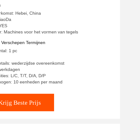
s
rkomst: Hebei, China
iaoDa
 YES
 Machines voor het vormen van tegels
t Verschepen Termijnen
tal: 1 pc
tails: wederzijdse overeenkomst
 werkdagen
ties: L/C, T/T, D/A, D/P
mogen: 10 eenheden per maand
Krijg Beste Prijs