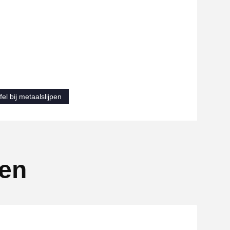
fel bij metaalslijpen
ten