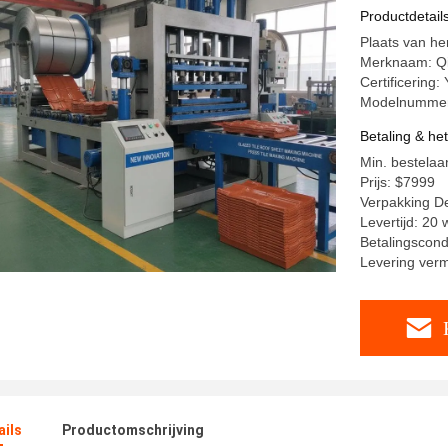
Productdetail
Plaats van he
Merknaam: Q
Certificering:
Modelnummer:
Betaling & he
Min. bestelaan
Prijs: $7999
Verpakking De
Levertijd: 20
Betalingscondi
Levering ver
ails
Productomschrijving