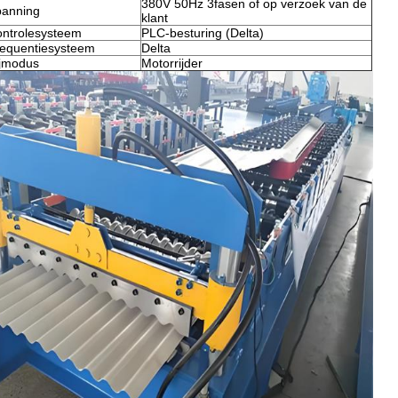
380V 50Hz 3fasen of op verzoek van de
anning
klant
ntrolesysteem
PLC-besturing (Delta)
equentiesysteem
Delta
jmodus
Motorrijder