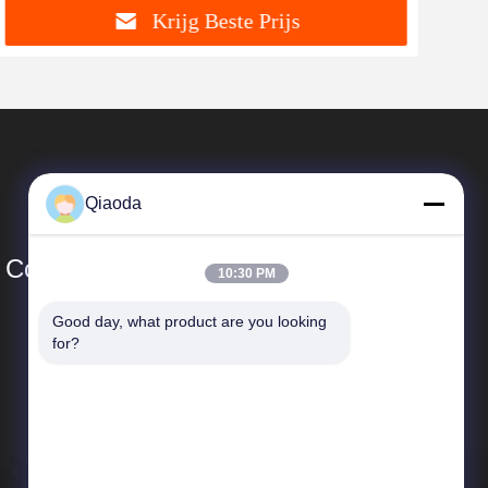
Krijg Beste Prijs
Qiaoda
Co., Ltd.
10:30 PM
Good day, what product are you looking 
Snelkoppelingen
for?
Bedrijfprofiel
Fabrieksreis
Kwaliteitscontrole