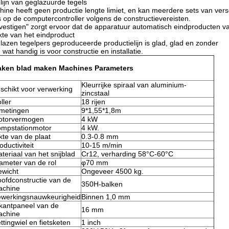
lijn van geglazuurde tegels
ine heeft geen productie lengte limiet, en kan meerdere sets van vers
op de computercontroller volgens de constructievereisten.
estigen" zorgt ervoor dat de apparatuur automatisch eindproducten va
te van het eindproduct
lazen tegelpers geproduceerde productielijn is glad, glad en zonder
at handig is voor constructie en installatie.
aken
blad
maken
Machines
Parameters
Kleurrijke spiraal van aluminium-
schikt voor verwerking
zincstaal
ller
18 rijen
metingen
9*1,55*1,8m
otorvermogen
4 kW
mpstationmotor
4 kW.
kte van de plaat
0.3-0.8 mm
oductiviteit
10-15 m/min
teriaal van het snijblad
Cr12, verharding 58°C-60°C
ameter van de rol
φ70 mm
wicht
Ongeveer 4500 kg.
ofdconstructie van de
350H-balken
achine
werkingsnauwkeurigheid
Binnen 1,0 mm
jkantpaneel van de
16 mm
achine
ttingwiel en fietsketen
1 inch