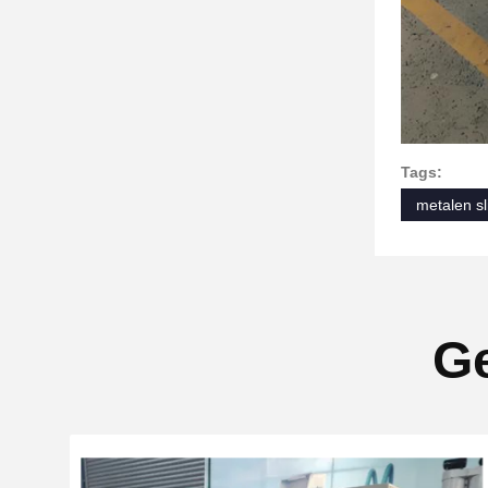
Tags:
metalen sl
Ge