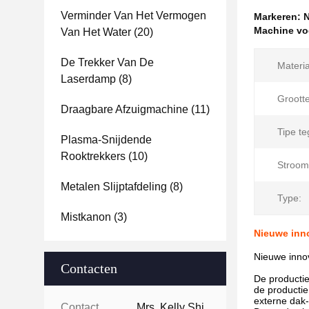
Verminder Van Het Vermogen
Markeren:
N
Machine vo
Van Het Water
(20)
De Trekker Van De
Materia
Laserdamp
(8)
Grootte
Draagbare Afzuigmachine
(11)
Tipe te
Plasma-Snijdende
Rooktrekkers
(10)
Stroom
Metalen Slijptafdeling
(8)
Type:
Mistkanon
(3)
Nieuwe inn
Nieuwe inno
Contacten
De productie
de productie
externe dak-
Contacten:
Mrs. Kelly Shi