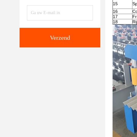
15
Sp
16
Co
17
Fr
18
Ri
Verzend