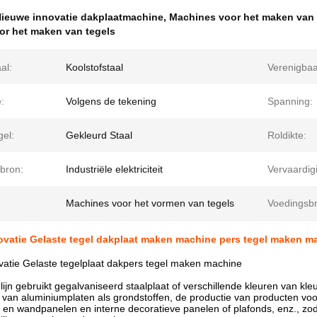
ieuwe innovatie dakplaatmachine
,
Machines voor het maken van 
or het maken van tegels
al:
Koolstofstaal
Verenigbaa
:
Volgens de tekening
Spanning:
gel:
Gekleurd Staal
Roldikte:
bron:
Industriële elektriciteit
Vervaardig
Machines voor het vormen van tegels
Voedingsbr
ovatie Gelaste tegel dakplaat maken machine pers tegel maken m
vatie Gelaste tegelplaat dakpers tegel maken machine
lijn gebruikt gegalvaniseerd staalplaat of verschillende kleuren van kleu
 van aluminiumplaten als grondstoffen, de productie van producten vo
 en wandpanelen en interne decoratieve panelen of plafonds, enz., zod