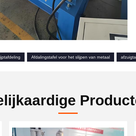
ijptafdeling
Afdalingstafel voor het slijpen van metaal
afzuigta
lijkaardige Produc