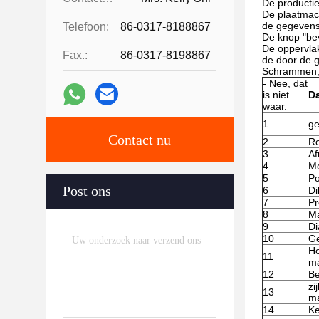
De productie
De plaatmach
de gegevens 
Telefoon:
86-0317-8188867
De knop "bev
De oppervlak
Fax.:
86-0317-8198867
de door de g
Schrammen, w
- Nee, dat
is niet
D
waar.
1
ge
Contact nu
2
Ro
3
Af
4
M
5
Po
Post ons
6
Di
7
Pr
8
Ma
9
Di
10
Ge
Ho
11
m
12
Be
zi
13
m
14
Ke