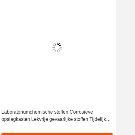
Laboratoriumchemische stoffen Corrosieve
Elek
opslagkasten Lekvrije gevaarlijke stoffen Tijdelijke
in i
opslag