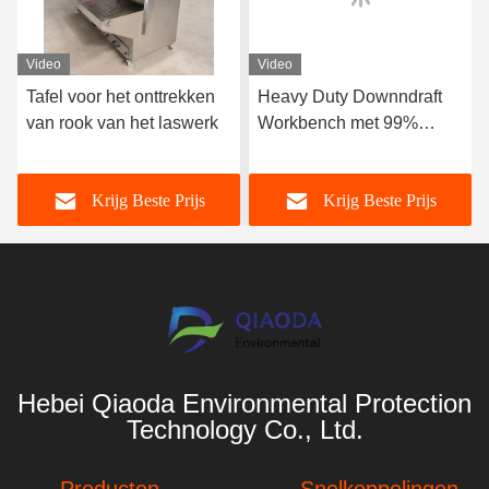
Video
Video
Tafel voor het onttrekken
Heavy Duty Downndraft
van rook van het laswerk
Workbench met 99%
stoffiltratie-efficiëntie voor
metaalmalen en polijsten
Krijg Beste Prijs
Krijg Beste Prijs
Hebei Qiaoda Environmental Protection
Technology Co., Ltd.