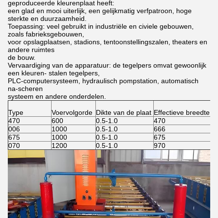
geproduceerde kleurenplaat heeft:
een glad en mooi uiterlijk, een gelijkmatig verfpatroon, hoge
sterkte en duurzaamheid.
Toepassing: veel gebruikt in industriële en civiele gebouwen,
zoals fabrieksgebouwen,
voor opslagplaatsen, stadions, tentoonstellingszalen, theaters en
andere ruimtes
de bouw.
Vervaardiging van de apparatuur: de tegelpers omvat gewoonlijk
een kleuren- stalen tegelpers,
PLC-computersysteem, hydraulisch pompstation, automatisch
na-scheren
systeem en andere onderdelen.
Type
Voervolgorde
Dikte van de plaat
Effectieve breedte
470
600
0.5-1.0
470
006
1000
0.5-1.0
666
675
1000
0.5-1.0
675
070
1200
0.5-1.0
970