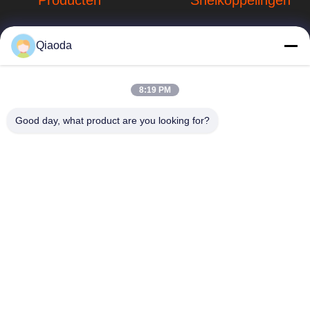
Producten
Snelkoppelingen
Stofverzamelsystemen
Bedrijfprofiel
Qiaoda
Stofopvangsystemen
Fabrieksreis
voor houtbewerking
hbkedacc@gmail.com
Kwaliteitscontrole
8:19 PM
Industriële
86-0317-
afdalingstabel
Nieuws
Good day, what product are you looking for?
8188867
de trekker van de
Sitemap
No. 89 Zuid,
lassendamp
Huangguantun
Privacybeleid
Village, Siying
Apparatuur voor de
Town, Botou City,
beheersing van
provincie Hebei
luchtverontreiniging
onderdelen voor
stofafzuiging
Industriële
kleppen