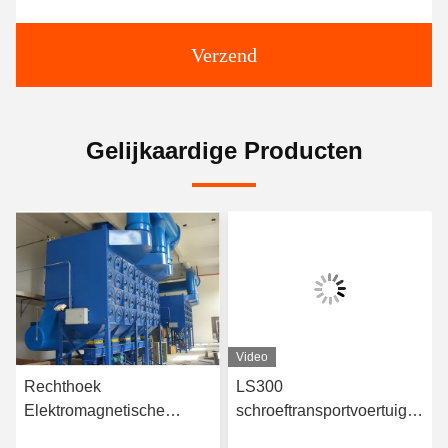
Verzend
Gelijkaardige Producten
Video
Rechthoek
LS300
Elektromagnetische
schroeftransportvoertuig
pulsventiel Voor
van roestvrij staal met