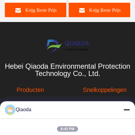
elektriciteitscentrales
dekselplaat voor
Krijg Beste Prijs
Krijg Beste Prijs
energiebesparende
motorcementfabriek
Hebei Qiaoda Environmental Protection
Technology Co., Ltd.
Producten
Snelkoppelingen
Stofverzamelsystemen
Bedrijfprofiel
Qiaoda
Stofopvangsystemen
Fabrieksreis
voor houtbewerking
hbkedacc@gmail.com
Kwaliteitscontrole
8:45 PM
Industriële