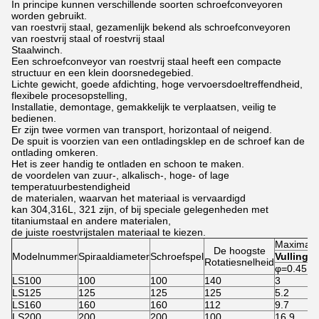
In principe kunnen verschillende soorten schroefconveyoren
worden gebruikt.
van roestvrij staal, gezamenlijk bekend als schroefconveyoren
van roestvrij staal of roestvrij staal
Staalwinch.
Een schroefconveyor van roestvrij staal heeft een compacte
structuur en een klein doorsnedegebied.
Lichte gewicht, goede afdichting, hoge vervoersdoeltreffendheid,
flexibele procesopstelling,
Installatie, demontage, gemakkelijk te verplaatsen, veilig te
bedienen.
Er zijn twee vormen van transport, horizontaal of neigend.
De spuit is voorzien van een ontladingsklep en de schroef kan de
ontlading omkeren.
Het is zeer handig te ontladen en schoon te maken.
de voordelen van zuur-, alkalisch-, hoge- of lage
temperatuurbestendigheid
de materialen, waarvan het materiaal is vervaardigd
kan 304,316L, 321 zijn, of bij speciale gelegenheden met
titaniumstaal en andere materialen,
de juiste roestvrijstalen materiaal te kiezen.
Maximale
De hoogste
Modelnummer
Spiraaldiameter
Schroefspel
Vullingsc
Rotatiesnelheid
φ=0.45
LS100
100
100
140
3
LS125
125
125
125
5.2
LS160
160
160
112
9.7
LS200
200
200
100
16.9