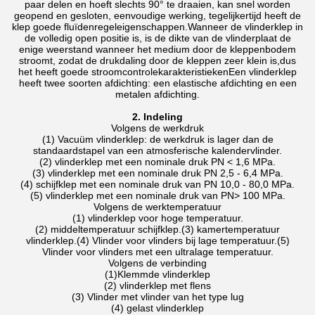
paar delen en hoeft slechts 90° te draaien, kan snel worden
geopend en gesloten, eenvoudige werking, tegelijkertijd heeft de
klep goede fluïdenregeleigenschappen.Wanneer de vlinderklep in
de volledig open positie is, is de dikte van de vlinderplaat de
enige weerstand wanneer het medium door de kleppenbodem
stroomt, zodat de drukdaling door de kleppen zeer klein is,dus
het heeft goede stroomcontrolekarakteristiekenEen vlinderklep
heeft twee soorten afdichting: een elastische afdichting en een
metalen afdichting.
2. Indeling
Volgens de werkdruk
(1) Vacuüm vlinderklep: de werkdruk is lager dan de
standaardstapel van een atmosferische kalendervlinder.
(2) vlinderklep met een nominale druk PN < 1,6 MPa.
(3) vlinderklep met een nominale druk PN 2,5 - 6,4 MPa.
(4) schijfklep met een nominale druk van PN 10,0 - 80,0 MPa.
(5) vlinderklep met een nominale druk van PN> 100 MPa.
Volgens de werktemperatuur
(1) vlinderklep voor hoge temperatuur.
(2) middeltemperatuur schijfklep.
(3) kamertemperatuur
vlinderklep.
(4) Vlinder voor vlinders bij lage temperatuur.
(5)
Vlinder voor vlinders met een ultralage temperatuur.
Volgens de verbinding
(1)Klemmde vlinderklep
(2) vlinderklep met flens
(3) Vlinder met vlinder van het type lug
(4) gelast vlinderklep