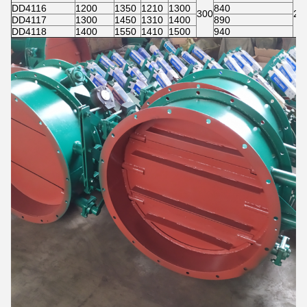
DD4116
1200
1350
1210
1300
840
300
24
DD4117
1300
1450
1310
1400
890
DD4118
1400
1550
1410
1500
940