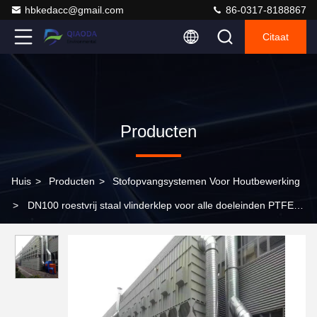
hbkedacc@gmail.com
86-0317-8188867
Citaat
Producten
Huis
>
Producten
>
Stofopvangsystemen Voor Houtbewerking
>
DN100 roestvrij staal vlinderklep voor alle doeleinden PTFE
en vinyl met duurzame klem