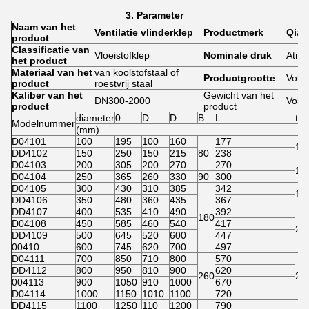
3. Parameter
Naam van het
Ventilatie vlinderklep
Productmerk
Qia
product
Classificatie van
Vloeistofklep
Nominale druk
Atmo
het product
Materiaal van het
van koolstofstaal of
Productgrootte
Volg
product
roestvrij staal
Kaliber van het
Gewicht van het
DN300-2000
Volg
product
product
diameter
0
D
D.
B.
L
t
Modelnummer
(mm)
D04101
100
195
100
160
177
14
DD4102
150
250
150
215
80
238
D04103
200
305
200
270
270
16
D04104
250
365
260
330
90
300
D04105
300
430
310
385
342
18
DD4106
350
480
360
435
367
DD4107
400
535
410
490
392
180
D04108
450
585
460
540
417
20
DD4109
500
645
520
600
447
00410
600
745
620
700
497
D04111
700
850
710
800
570
DD4112
800
950
810
900
620
260
22
004113
900
1050
910
1000
670
D04114
1000
1150
1010
1100
720
DD4115
1100
1250
110
1200
790