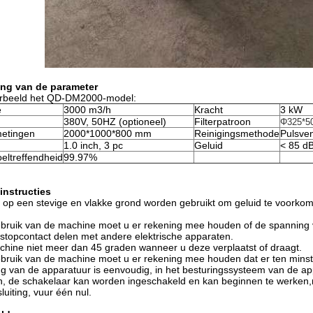
ing van de parameter
rbeeld het QD-DM2000-model:
e
3000 m3/h
Kracht
3 kW
380V, 50HZ (optioneel)
Filterpatroon
Φ325*50
fmetingen
2000*1000*800 mm
Reinigingsmethode
Pulsven
1.0 inch, 3 pc
Geluid
< 85 d
eltreffendheid
99.97%
-instructies
 op een stevige en vlakke grond worden gebruikt om geluid te voorko
gebruik van de machine moet u er rekening mee houden of de spanning
stopcontact delen met andere elektrische apparaten.
machine niet meer dan 45 graden wanneer u deze verplaatst of draagt.
gebruik van de machine moet u er rekening mee houden dat er ten mins
g van de apparatuur is eenvoudig, in het besturingssysteem van de appa
 de schakelaar kan worden ingeschakeld en kan beginnen te werken,na
luiting, vuur één nul.