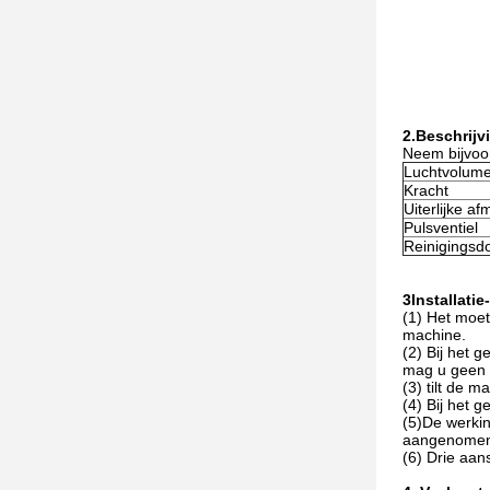
2.
Beschrijv
Neem bijvoo
Luchtvolum
Kracht
Uiterlijke a
Pulsventiel
Reinigingsdo
3Installatie
(1) Het moet
machine.
(2) Bij het 
mag u geen 
(3) tilt de 
(4) Bij het 
(5)De werkin
aangenomen,
(6) Drie aans