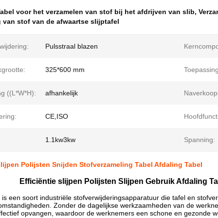
abel voor het verzamelen van stof bij het afdrijven van slib
,
Verzam
 van stof van de afwaartse slijptafel
wijdering:
Pulsstraal blazen
Kerncompo
akgrootte:
325*600 mm
Toepassing
ng ((L*W*H):
afhankelijk
Naverkoops
ering:
CE,ISO
Hoofdfunct
1.1kw3kw
Spanning:
 slijpen Polijsten Snijden Stofverzameling Tabel Afdaling Tabel
Efficiëntie slijpen Polijsten Slijpen Gebruik Afdaling T
el is een soort industriële stofverwijderingsapparatuur die tafel en sto
mstandigheden. Zonder de dagelijkse werkzaamheden van de werknemers 
t effectief opvangen, waardoor de werknemers een schone en gezonde