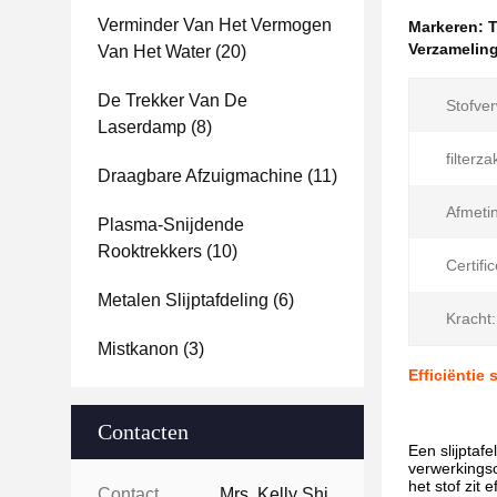
Verminder Van Het Vermogen
Markeren:
T
Verzameling
Van Het Water
(20)
De Trekker Van De
Stofver
Laserdamp
(8)
filterz
Draagbare Afzuigmachine
(11)
Afmeti
Plasma-Snijdende
Rooktrekkers
(10)
Certific
Metalen Slijptafdeling
(6)
Kracht:
Mistkanon
(3)
Efficiëntie
Contacten
Een slijptaf
verwerkingso
het stof zi
Contacten:
Mrs. Kelly Shi