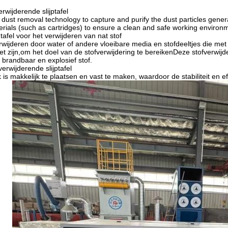
rwijderende slijptafel
y dust removal technology to capture and purify the dust particles gene
aterials (such as cartridges) to ensure a clean and safe working environ
tafel voor het verwijderen van nat stof
erwijderen door water of andere vloeibare media en stofdeeltjes die met 
et zijn,om het doel van de stofverwijdering te bereikenDeze stofverwijd
brandbaar en explosief stof.
verwijderende slijptafel
 is makkelijk te plaatsen en vast te maken, waardoor de stabiliteit en ef