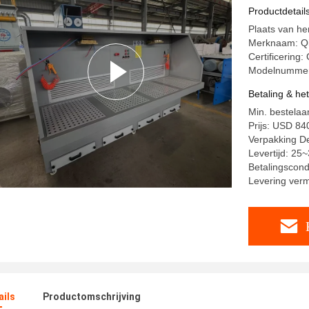
Productdetail
Plaats van he
Merknaam: Q
Certificering:
Modelnummer
Betaling & he
Min. bestelaan
Prijs: USD 8
Verpakking De
Levertijd: 25
Betalingscondi
Levering ver
ails
Productomschrijving