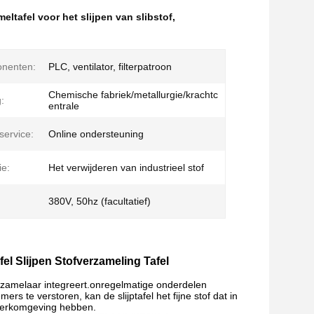
eltafel voor het slijpen van slibstof
,
nenten:
PLC, ventilator, filterpatroon
Chemische fabriek/metallurgie/krachtc
:
entrale
ervice:
Online ondersteuning
ie:
Het verwijderen van industrieel stof
380V, 50hz (facultatief)
afel Slijpen Stofverzameling Tafel
fverzamelaar integreert.onregelmatige onderdelen
te verstoren, kan de slijptafel het fijne stof dat in
 werkomgeving hebben.