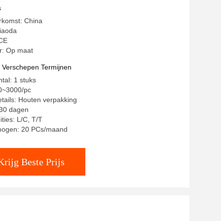
s
rkomst: China
iaoda
 CE
: Op maat
t Verschepen Termijnen
tal: 1 stuks
40~3000/pc
tails: Houten verpakking
~30 dagen
ties: L/C, T/T
mogen: 20 PCs/maand
Krijg Beste Prijs