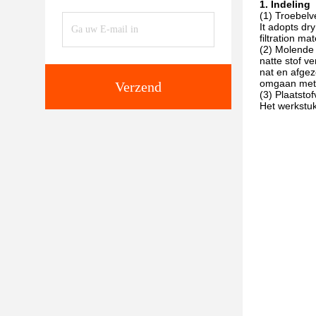
1. Indeling
(1) Troebelve
It adopts dr
filtration m
(2) Molende 
natte stof v
nat en afgez
omgaan met 
Verzend
(3) Plaatstof
Het werkstuk