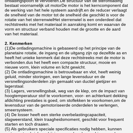
ontladingspoort te vervoeren.De structuur van de sterontlading
bestaat voornamelijk uit motorDe motor is het kerncomponent dat
de werking van het hele systeem aandrijft.en de reducer verlaagt
de snelheid van de motor tot de snelheid die geschikt is voor de
rotatie van het sterrenwielHet sterrenwiel is een onderdeel dat
rechtstreeks met het materiaal in aanraking komt en waarvan de
vorm en structuur verband houden met de grootte en de aard
van het materiaal.
2. Kenmerken
(1)De ontladingsmachine is gebaseerd op het principe van de
planetaire rotatie, de ingang en de uitgang zijn op dezelfde as en
heeft het unieke kenmerk dat deze rechtstreeks met de motor is
verbonden.dus het heeft een compacte structuur, mooie en
nieuwe vorm, klein volume en licht gewicht.
(2) De ontladingsmachine is betrouwbaar en vlot, heeft weinig
geluid, minder storingen, een lange levensduur en de
versnellingsonderdelen zijn gemaakt van ductiel gietijzer en
lagerstaal.
(3) Lagers, versnellingsbak, weg van de klep, om de impact van
hoogtemperatuur stof te voorkomen, voor- en achterkant dekking
afdichting prestaties is goed, om stoflekken te voorkomen,om de
levensduur van de gemotoriseerde onderdelen te verlengen,
smeersysteem.
(4) De losser heeft een sterke overbelastingcapaciteit,
slagweerstand, klein traagheidsmoment, geschikt voor frequent
starten en toch draaien.
(5) Als gebruikers speciale specificaties nodig hebben, kunnen