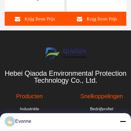
filtratiesysteem van
filtratiesolutie voor grote
houtverwerkingsinstallaties
meubelfabrieken
Krijg Beste Prijs
Krijg Beste Prijs
Hebei Qiaoda Environmental Protection
Technology Co., Ltd.
Producten
Snelkoppelingen
Industriële
Bedrijfprofiel
stofafscheider
Fabrieksreis
Evonne
de trekker van de