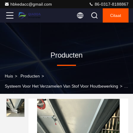
hbkedacc@gmail.com
86-0317-8188867
Citaat
Producten
Huis
>
Producten
>
Systeem Voor Het Verzamelen Van Stof Voor Houtbewerking
>
Stofverzamelaar Onload Star Cinder Valve Voor As Ontlading