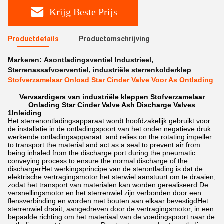
Krijg Beste Prijs
Productdetails
Productomschrijving
Markeren:
Asontladingsventiel Industrieel
,
Sterrenassafvoerventiel
,
industriële sterrenkolderklep
Stofverzamelaar Onload Star Cinder Valve Voor As Ontlading
Vervaardigers van industriële kleppen Stofverzamelaar
Onlading Star Cinder Valve Ash Discharge Valves
1Inleiding
Het sterrenontladingsapparaat wordt hoofdzakelijk gebruikt voor
de installatie in de ontladingspoort van het onder negatieve druk
werkende ontladingsapparaat. and relies on the rotating impeller
to transport the material and act as a seal to prevent air from
being inhaled from the discharge port during the pneumatic
conveying process to ensure the normal discharge of the
dischargerHet werkingsprincipe van de sterontlading is dat de
elektrische vertragingsmotor het sterwiel aanstuurt om te draaien,
zodat het transport van materialen kan worden gerealiseerd.De
versnellingsmotor en het sterrenwiel zijn verbonden door een
flensverbinding en worden met bouten aan elkaar bevestigdHet
sterrenwiel draait, aangedreven door de vertragingsmotor, in een
bepaalde richting om het materiaal van de voedingspoort naar de