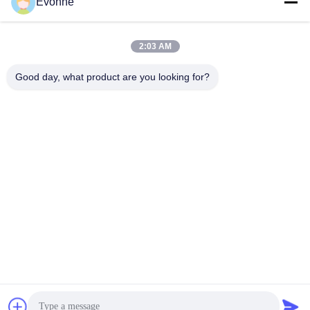
Fabrieksreis
Evonne
de trekker van de
lassendamp
Kwaliteitscontrole
hbkedacc@gmail.com
2:03 AM
Industriële
Nieuws
86-0317-
afdalingstabel
8188867
Good day, what product are you looking for?
Sitemap
systeem voor het
No. 89 Zuid,
verzamelen van
Privacybeleid
Huangguantun
stof voor
Village, Siying
houtbewerking
Town, Botou City,
provincie Hebei
de collector van
het patroonstof
Cyclone
stofverzamelaar
Stofbestrijdingskanon
De Goede Kwaliteit van China Industriële stofafscheider Leverancier.
Copyright © 2024-2026 Hebei Qiaoda Environmental Protection