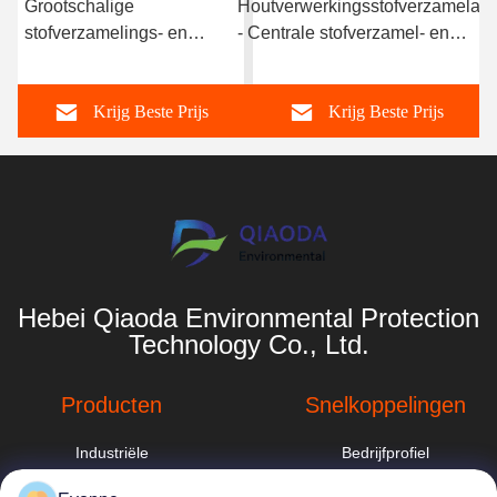
Grootschalige
Houtverwerkingsstofverzamelaar
stofverzamelings- en
- Centrale stofverzamel- en
filtratiesysteem van
filtratiesolutie voor grote
houtverwerkingsinstallaties
meubelfabrieken
Krijg Beste Prijs
Krijg Beste Prijs
Hebei Qiaoda Environmental Protection
Technology Co., Ltd.
Producten
Snelkoppelingen
Industriële
Bedrijfprofiel
stofafscheider