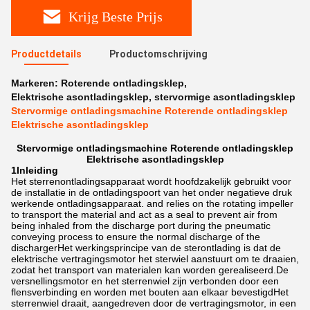
Krijg Beste Prijs
Productdetails
Productomschrijving
Markeren:
Roterende ontladingsklep
,
Elektrische asontladingsklep
,
stervormige asontladingsklep
Stervormige ontladingsmachine Roterende ontladingsklep
Elektrische asontladingsklep
Stervormige ontladingsmachine Roterende ontladingsklep
Elektrische asontladingsklep
1Inleiding
Het sterrenontladingsapparaat wordt hoofdzakelijk gebruikt voor
de installatie in de ontladingspoort van het onder negatieve druk
werkende ontladingsapparaat. and relies on the rotating impeller
to transport the material and act as a seal to prevent air from
being inhaled from the discharge port during the pneumatic
conveying process to ensure the normal discharge of the
dischargerHet werkingsprincipe van de sterontlading is dat de
elektrische vertragingsmotor het sterwiel aanstuurt om te draaien,
zodat het transport van materialen kan worden gerealiseerd.De
versnellingsmotor en het sterrenwiel zijn verbonden door een
flensverbinding en worden met bouten aan elkaar bevestigdHet
sterrenwiel draait, aangedreven door de vertragingsmotor, in een