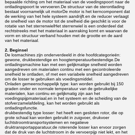
bepaalde richting om het materiaal van de voedingspoort naar de
ontladingspoort te vervoeren.De structuur van de sterontlading
bestaat voornamelijk uit motorDe motor is het kerncomponent dat
de werking van het hele systeem aandrijft.en de reducer verlaagt
de snelheid van de motor tot de snelheid die geschikt is voor de
rotatie van het sterrenwielHet sterrenwiel is een onderdeel dat
rechtstreeks met het materiaal in aanraking komt en waarvan de
vorm en structuur verband houden met de grootte en de aard
van het materiaal.
2. Beginsel
De losmachines zijn onderverdeeld in drie hoofdcategorieën:
gewone, drukbestendige en hoogtemperatuurbestendige.De
ontladingsmachine kan met een gelijkmatige snelheid worden
aangedreven om materialen continu met een gecontroleerde
snelheid te ontladen, of met een variabele snelheid aangedreven
om de losser te gebruiken als voedingsmiddel.
Onladen gemeenschappelijk type: kan worden gebruikt bij 150
graden onder en normale temperatuur van de gebruikelijke
materialen, kan continu en gelijkmatig zijn aan het
voedingspijpmateriaal,en in het systeem en de scheiding van de
stofverzamelafdeling, kan het worden gebruikt als
ontladingsfunctie.
drukbestendig type losser: het heeft een gesloten rotor, die op
grote schaal kan worden gebruikt in zuigvoer, drukvoer
luchtstroomtransportsystemen en negatieve
druktransportapparatuur,de roterende losser kan ervoor zorgen
dat de druk van de luchtstroom in de vervoerpijp niet lekt, en het