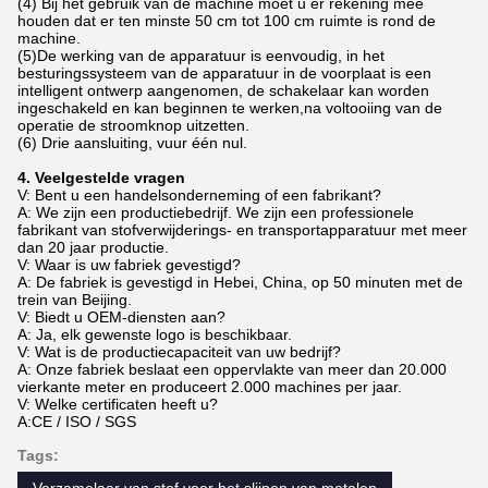
(4) Bij het gebruik van de machine moet u er rekening mee
houden dat er ten minste 50 cm tot 100 cm ruimte is rond de
machine.
(5)De werking van de apparatuur is eenvoudig, in het
besturingssysteem van de apparatuur in de voorplaat is een
intelligent ontwerp aangenomen, de schakelaar kan worden
ingeschakeld en kan beginnen te werken,na voltooiing van de
operatie de stroomknop uitzetten.
(6) Drie aansluiting, vuur één nul.
4. Veelgestelde vragen
V: Bent u een handelsonderneming of een fabrikant?
A: We zijn een productiebedrijf. We zijn een professionele
fabrikant van stofverwijderings- en transportapparatuur met meer
dan 20 jaar productie.
V: Waar is uw fabriek gevestigd?
A: De fabriek is gevestigd in Hebei, China, op 50 minuten met de
trein van Beijing.
V: Biedt u OEM-diensten aan?
A: Ja, elk gewenste logo is beschikbaar.
V: Wat is de productiecapaciteit van uw bedrijf?
A: Onze fabriek beslaat een oppervlakte van meer dan 20.000
vierkante meter en produceert 2.000 machines per jaar.
V: Welke certificaten heeft u?
A:CE / ISO / SGS
Tags: