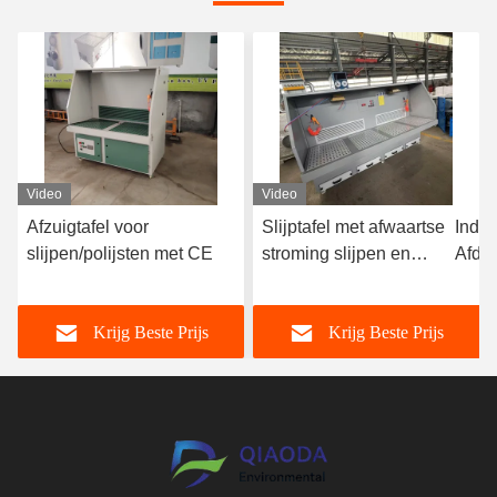
Video
Video
Afzuigtafel voor
Slijptafel met afwaartse
Indus
slijpen/polijsten met CE
stroming slijpen en
Afdri
polijsten stof verwijderen
metaa
werkbank
Krijg Beste Prijs
Krijg Beste Prijs