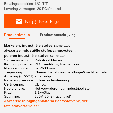
Betalingscondities: L/C, T/T
Levering vermogen: 20 PCs/maand
Krijg Beste Prijs
Productdetails
Productomschrijving
Markeren:
industriële stofverzamelaar
,
afwaartse industriële stofopvangsysteem
,
poleren industriële stofverzamelaar
Stofverwijdering:
Pulsstraal blazen
Kerncomponenten:
PLC, ventilator, filterpatroon
filterzakgrootte:
325*600 mm
Toepassing:
Chemische fabriek/metallurgie/krachtcentrale
Afmeting ((L*W*H):
afhankelijk
Naverkoopservice:
Online ondersteuning
Certificering:
CE,ISO
Hoofdfunctie:
Het verwijderen van industrieel stof
Kracht:
1.1kw3kw
Spanning:
380V, 50hz (facultatief)
Afwaartse reinigingsplatform Poetsstofverwijder
tafelstofverzamelaar