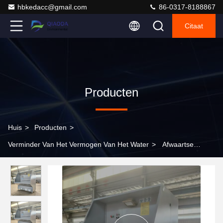
hbkedacc@gmail.com
86-0317-8188867
Citaat
Producten
Huis
>
Producten
>
Verminder Van Het Vermogen Van Het Water
>
Afwaartse
reinigingsplatform Poetsstofverwijder tafelstofverzamelaar