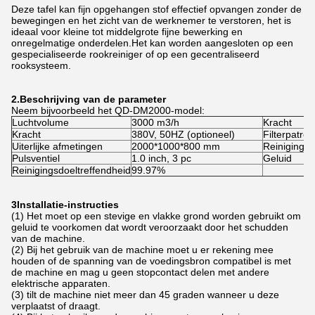
Deze tafel kan fijn opgehangen stof effectief opvangen zonder de
bewegingen en het zicht van de werknemer te verstoren, het is
ideaal voor kleine tot middelgrote fijne bewerking en
onregelmatige onderdelen.Het kan worden aangesloten op een
gespecialiseerde rookreiniger of op een gecentraliseerd
rooksysteem.
2.
Beschrijving van de parameter
Neem bijvoorbeeld het QD-DM2000-model:
Luchtvolume
3000 m3/h
Kracht
Kracht
380V, 50HZ (optioneel)
Filterpatro
Uiterlijke afmetingen
2000*1000*800 mm
Reinigings
Pulsventiel
1.0 inch, 3 pc
Geluid
Reinigingsdoeltreffendheid
99.97%
3Installatie-instructies
(1) Het moet op een stevige en vlakke grond worden gebruikt om
geluid te voorkomen dat wordt veroorzaakt door het schudden
van de machine.
(2) Bij het gebruik van de machine moet u er rekening mee
houden of de spanning van de voedingsbron compatibel is met
de machine en mag u geen stopcontact delen met andere
elektrische apparaten.
(3) tilt de machine niet meer dan 45 graden wanneer u deze
verplaatst of draagt.