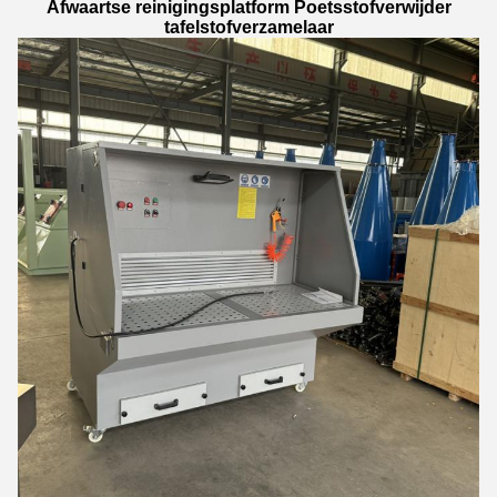
Afwaartse reinigingsplatform Poetsstofverwijder
tafelstofverzamelaar