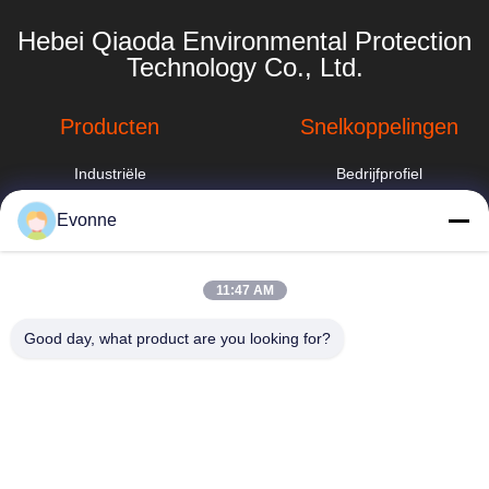
Hebei Qiaoda Environmental Protection
Technology Co., Ltd.
Producten
Snelkoppelingen
Industriële
Bedrijfprofiel
stofafzuigsysteem
Fabrieksreis
Evonne
industriële
cycloonstofverzamelaar
Kwaliteitscontrole
hbkedacc@gmail.com
11:47 AM
Sproeitorenwasser
Nieuws
86-0317-
8188867
Good day, what product are you looking for?
Industriële
Sitemap
stofafzuigsystemen
No. 89 Zuid,
voor
Privacybeleid
Huangguantun
houtbewerking
Village, Siying
Town, Botou City,
Zakkenfilterstofafscheiders
provincie Hebei