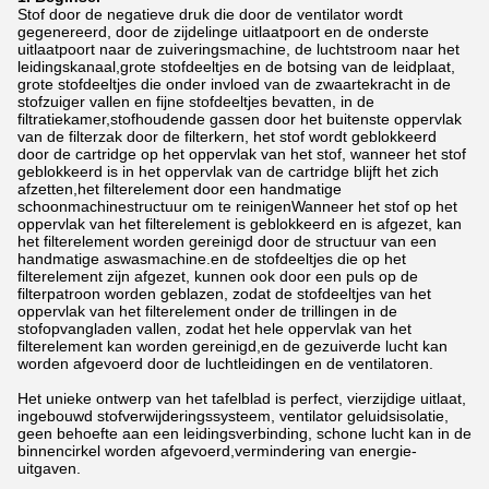
Stof door de negatieve druk die door de ventilator wordt
gegenereerd, door de zijdelinge uitlaatpoort en de onderste
uitlaatpoort naar de zuiveringsmachine, de luchtstroom naar het
leidingskanaal,grote stofdeeltjes en de botsing van de leidplaat,
grote stofdeeltjes die onder invloed van de zwaartekracht in de
stofzuiger vallen en fijne stofdeeltjes bevatten, in de
filtratiekamer,stofhoudende gassen door het buitenste oppervlak
van de filterzak door de filterkern, het stof wordt geblokkeerd
door de cartridge op het oppervlak van het stof, wanneer het stof
geblokkeerd is in het oppervlak van de cartridge blijft het zich
afzetten,het filterelement door een handmatige
schoonmachinestructuur om te reinigenWanneer het stof op het
oppervlak van het filterelement is geblokkeerd en is afgezet, kan
het filterelement worden gereinigd door de structuur van een
handmatige aswasmachine.en de stofdeeltjes die op het
filterelement zijn afgezet, kunnen ook door een puls op de
filterpatroon worden geblazen, zodat de stofdeeltjes van het
oppervlak van het filterelement onder de trillingen in de
stofopvangladen vallen, zodat het hele oppervlak van het
filterelement kan worden gereinigd,en de gezuiverde lucht kan
worden afgevoerd door de luchtleidingen en de ventilatoren.
Het unieke ontwerp van het tafelblad is perfect, vierzijdige uitlaat,
ingebouwd stofverwijderingssysteem, ventilator geluidsisolatie,
geen behoefte aan een leidingsverbinding, schone lucht kan in de
binnencirkel worden afgevoerd,vermindering van energie-
uitgaven.