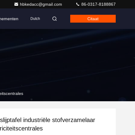
hbkedacc@gmail.com
86-0317-8188867
nementen
Citaat
Dutch
teitscentrales
 slijptafel industriële stofverzamelaar
riciteitscentrales