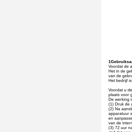
1Gebruiksa
Voordat de a
Het in de ge
van de gebr
Het bedrijf i
Voordat u de
plaats voor g
De werking is
(1) Druk de 
(2) Na aansl
apparatuur s
en aanpassen
van de inter
(3) 72 uur n