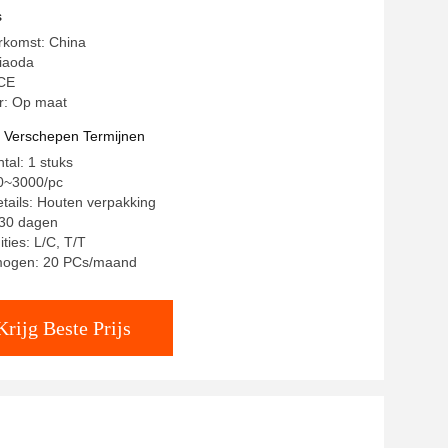
s
rkomst: China
iaoda
 CE
: Op maat
t Verschepen Termijnen
tal: 1 stuks
40~3000/pc
tails: Houten verpakking
~30 dagen
ties: L/C, T/T
mogen: 20 PCs/maand
Krijg Beste Prijs