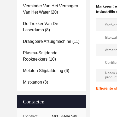
Verminder Van Het Vermogen
Markeren:
e
industriële
Van Het Water
(20)
De Trekker Van De
Stofver
Laserdamp
(8)
filterz
Draagbare Afzuigmachine
(11)
Afmeti
Plasma-Snijdende
Rooktrekkers
(10)
Certific
Metalen Slijptafdeling
(6)
Naam v
product
Mistkanon
(3)
Efficiënte s
Contacten
Contacten:
Mrs. Kelly Shi