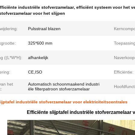
fficiënte industriële stofverzamelaar
,
efficiënt systeem voor het v
 stofverzamelaar voor het slijpen
wijdering:
Pulsstraal blazen
Kerncompo
akgrootte:
325*600 mm
Toepassing
ng ((L*W*H):
afhankelijk
Naverkoops
ering:
CE,ISO
Efficiëntie:
an het
Automatisch schoonmaakend industri
Hoofdfunct
:
ële filterpatroon stofverzamelaar
lijptafel industriële stofverzamelaar voor elektriciteitscentrales
Efficiënte slijptafel industriële stofverzamelaar 