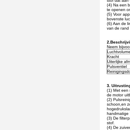
stof dat aan 
(4) Na een b
te openen om
(5) Voor ap
bovenste luc
(6) Aan de l
van de rand 
2.
Beschrijv
Neem bijvoo
Luchtvolum
Kracht
Uiterlijke a
Pulsventiel
Reinigingsdo
3. Uitrustin
(1) Met een 
de motor uit
(2) Pulsrein
schoon,en zo
hogedrukslan
handmatige 
(3) De filte
stof.
(4) De zuive