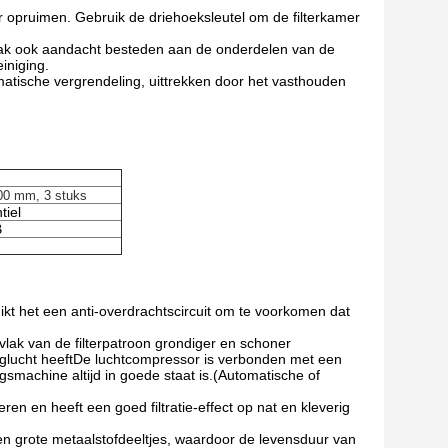
r opruimen. Gebruik de driehoeksleutel om de filterkamer
aak ook aandacht besteden aan de onderdelen van de
iniging.
omatische vergrendeling, uittrekken door het vasthouden
0 mm, 3 stuks
tiel
B
ikt het een anti-overdrachtscircuit om te voorkomen dat
vlak van de filterpatroon grondiger en schoner
uiglucht heeftDe luchtcompressor is verbonden met een
smachine altijd in goede staat is.(Automatische of
ren en heeft een goed filtratie-effect op nat en kleverig
n grote metaalstofdeeltjes, waardoor de levensduur van