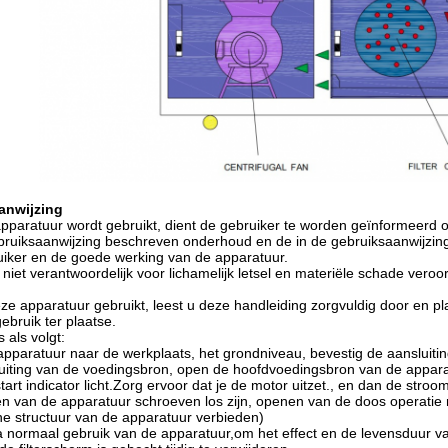
anwijzing
pparatuur wordt gebruikt, dient de gebruiker te worden geïnformeerd o
bruiksaanwijzing beschreven onderhoud en de in de gebruiksaanwijzing 
uiker en de goede werking van de apparatuur.
s niet verantwoordelijk voor lichamelijk letsel en materiële schade vero
ze apparatuur gebruikt, leest u deze handleiding zorgvuldig door en pl
ebruik ter plaatse.
 als volgt:
apparatuur naar de werkplaats, het grondniveau, bevestig de aansluiti
uiting van de voedingsbron, open de hoofdvoedingsbron van de appara
tart indicator licht.Zorg ervoor dat je de motor uitzet., en dan de str
 van de apparatuur schroeven los zijn, openen van de doos operatie m
ne structuur van de apparatuur verbieden)
a normaal gebruik van de apparatuur,om het effect en de levensduur v