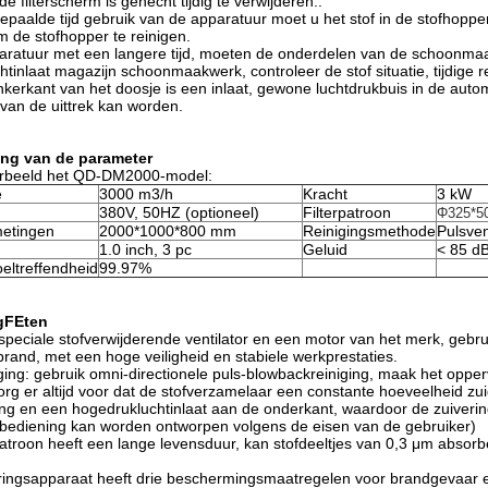
de filterscherm is gehecht tijdig te verwijderen..
epaalde tijd gebruik van de apparatuur moet u het stof in de stofhoppe
 de stofhopper te reinigen.
paratuur met een langere tijd, moeten de onderdelen van de schoonm
htinlaat magazijn schoonmaakwerk, controleer de stof situatie, tijdige re
inkerkant van het doosje is een inlaat, gewone luchtdrukbuis in de aut
van de uittrek kan worden.
ing van de parameter
rbeeld het QD-DM2000-model:
e
3000 m3/h
Kracht
3 kW
380V, 50HZ (optioneel)
Filterpatroon
Φ325*50
fmetingen
2000*1000*800 mm
Reinigingsmethode
Pulsven
1.0 inch, 3 pc
Geluid
< 85 d
eltreffendheid
99.97%
g
F
Eten
speciale stofverwijderende ventilator en een motor van het merk, gebru
brand, met een hoge veiligheid en stabiele werkprestaties.
iging: gebruik omni-directionele puls-blowbackreiniging, maak het opper
rg er altijd voor dat de stofverzamelaar een constante hoeveelheid z
g en een hogedrukluchtinlaat aan de onderkant, waardoor de zuivering
bediening kan worden ontworpen volgens de eisen van de gebruiker)
rpatroon heeft een lange levensduur, kan stofdeeltjes van 0,3 μm absorbe
ringsapparaat heeft drie beschermingsmaatregelen voor brandgevaar e