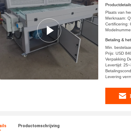
Productdetail
Plaats van he
Merknaam: Q
Certificering:
Modelnummer
Betaling & he
Min. bestelaan
Prijs: USD 8
Verpakking De
Levertijd: 25
Betalingscondi
Levering ver
ails
Productomschrijving