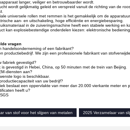
sapparaat langer, veiliger en betrouwbaarder wordt.
ucht wordt gelijkmatig geleid en verspreid vanuit de richting van de roo
t.
iale universele rollen met remmen is het gemakkelijk om de apparatuur
ktrische aan- en uitschakeling, hoge efficiëntie en energiebesparing.
ruiksmateriaal in de zuiveringsmachine heeft een stabiele werking en 
uct kan explosiebestendige onderdelen kiezen: elektronische bediening,
elde vragen
en handelsonderneming of een fabrikant?
en productiebedrijf. We zijn een professionele fabrikant van stofverwij
w fabriek gevestigd?
k is gevestigd in Hebei, China, op 50 minuten met de trein van Beijing.
OEM-diensten aan?
ewenste logo is beschikbaar.
 productiecapaciteit van uw bedrijf?
iek beslaat een oppervlakte van meer dan 20.000 vierkante meter en p
ificaten heeft u?
/ SGS
r van stof voor het slijpen van metalen
2025 Verzamelaar van slij