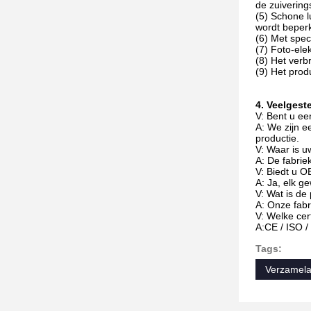
de zuivering
(5) Schone l
wordt beperk
(6) Met spec
(7) Foto-ele
(8) Het verb
(9) Het prod
4. Veelgest
V: Bent u e
A: We zijn e
productie.
V: Waar is u
A: De fabrie
V: Biedt u 
A: Ja, elk g
V: Wat is de
A: Onze fabr
V: Welke cert
A:CE / ISO 
Tags:
Verzamelaa