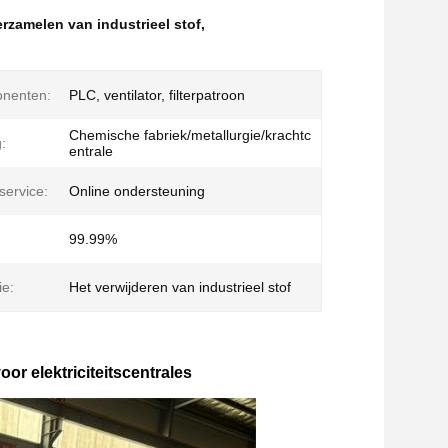
erzamelen van industrieel stof
,
nenten:
PLC, ventilator, filterpatroon
Chemische fabriek/metallurgie/krachtc
:
entrale
ervice:
Online ondersteuning
99.99%
ie:
Het verwijderen van industrieel stof
voor elektriciteitscentrales