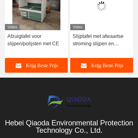
Video
Video
Afzuigtafel voor
Slijptafel met afwaartse
Indus
slijpen/polijsten met CE
stroming slijpen en
Afdri
polijsten stof verwijderen
metaa
werkbank
Krijg Beste Prijs
Krijg Beste Prijs
Hebei Qiaoda Environmental Protection
Technology Co., Ltd.