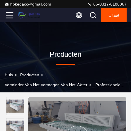
hbkedacc@gmail.com
86-0317-8188867
Citaat
Producten
Huis
>
Producten
>
Verminder Van Het Vermogen Van Het Water
>
Professionele
fabriek Stof afdrijftafel Slijpen Polijsten Stofverzameling Tafel