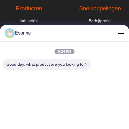
Producten
Snelkoppelingen
Industriële
Bedrijfprofiel
stofafzuigsysteem
Fabrieksreis
Evonne
industriële
cycloonstofverzamelaar
Kwaliteitscontrole
hbkedacc@gmail.com
9:24 PM
Sproeitorenwasser
Nieuws
86-0317-
8188867
Good day, what product are you looking for?
Industriële
Sitemap
stofafzuigsystemen
No. 89 Zuid,
voor
Privacybeleid
Huangguantun
houtbewerking
Village, Siying
Town, Botou City,
Zakkenfilterstofafscheiders
provincie Hebei
Het stofcollector
van de
patroonfilter