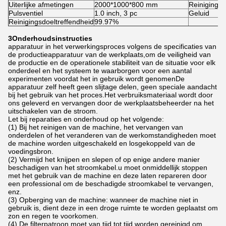
Uiterlijke afmetingen
2000*1000*800 mm
Reinigings
Pulsventiel
1.0 inch, 3 pc
Geluid
Reinigingsdoeltreffendheid
99.97%
3Onderhoudsinstructies
apparatuur in het verwerkingsproces volgens de specificaties van
de productieapparatuur van de werkplaats,om de veiligheid van
de productie en de operationele stabiliteit van de situatie voor elk
onderdeel en het systeem te waarborgen voor een aantal
experimenten voordat het in gebruik wordt genomenDe
apparatuur zelf heeft geen slijtage delen, geen speciale aandacht
bij het gebruik van het proces.Het verbruiksmateriaal wordt door
ons geleverd en vervangen door de werkplaatsbeheerder na het
uitschakelen van de stroom.
Let bij reparaties en onderhoud op het volgende:
(1) Bij het reinigen van de machine, het vervangen van
onderdelen of het veranderen van de werkomstandigheden moet
de machine worden uitgeschakeld en losgekoppeld van de
voedingsbron.
(2) Vermijd het knijpen en slepen of op enige andere manier
beschadigen van het stroomkabel.u moet onmiddellijk stoppen
met het gebruik van de machine en deze laten repareren door
een professional om de beschadigde stroomkabel te vervangen,
enz.
(3) Opberging van de machine: wanneer de machine niet in
gebruik is, dient deze in een droge ruimte te worden geplaatst om
zon en regen te voorkomen.
(4) De filterpatroon moet van tijd tot tijd worden gereinigd om