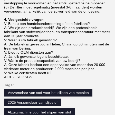
verstopping te voorkomen en het stofzuigeffect te beïnvloeden.
(5) De filter moet regelmatig (meestal 3-6 maanden) worden
vervangen, afhankelijk van de zuiverheid van de omgeving.
4. Veelgestelde vragen
V: Bent u een handelsonderneming of een fabrikant?
A: We zijn een productiebedrijf. We zijn een professionele
fabrikant van stofverwijderings- en transportapparatuur met meer
dan 20 jaar productie.
V: Waar is uw fabriek gevestigd?
A: De fabriek is gevestigd in Hebei, China, op 50 minuten met de
trein van Beijing.
V: Biedt u OEM-diensten aan?
A: Ja, elk gewenste logo is beschikbaar.
V: Wat is de productiecapaciteit van uw bedrijf?
A: Onze fabriek beslaat een oppervlakte van meer dan 20.000
vierkante meter en produceert 2.000 machines per jaar.
V: Welke certificaten heeft u?
A:CE / ISO / SGS
Tags:
Verzamelaar van stof voor het slijpen van metalen
2025 Verzamelaar van slijpstof
Afzuigmachine voor het slijpen van stof