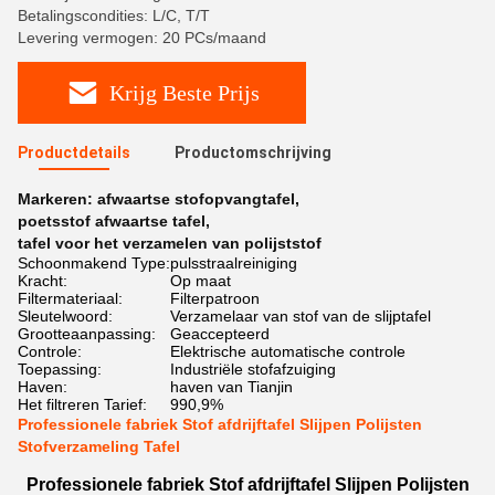
Betalingscondities: L/C, T/T
Levering vermogen: 20 PCs/maand
Krijg Beste Prijs
Productdetails
Productomschrijving
Markeren:
afwaartse stofopvangtafel
,
poetsstof afwaartse tafel
,
tafel voor het verzamelen van polijststof
Schoonmakend Type:
pulsstraalreiniging
Kracht:
Op maat
Filtermateriaal:
Filterpatroon
Sleutelwoord:
Verzamelaar van stof van de slijptafel
Grootteaanpassing:
Geaccepteerd
Controle:
Elektrische automatische controle
Toepassing:
Industriële stofafzuiging
Haven:
haven van Tianjin
Het filtreren Tarief:
990,9%
Professionele fabriek Stof afdrijftafel Slijpen Polijsten
Stofverzameling Tafel
Professionele fabriek Stof afdrijftafel Slijpen Polijsten