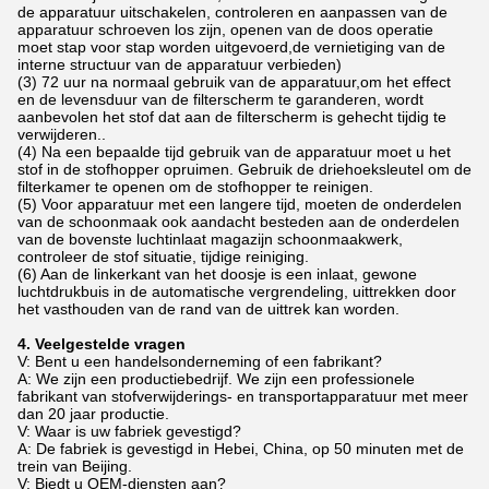
de apparatuur uitschakelen, controleren en aanpassen van de
apparatuur schroeven los zijn, openen van de doos operatie
moet stap voor stap worden uitgevoerd,de vernietiging van de
interne structuur van de apparatuur verbieden)
(3) 72 uur na normaal gebruik van de apparatuur,om het effect
en de levensduur van de filterscherm te garanderen, wordt
aanbevolen het stof dat aan de filterscherm is gehecht tijdig te
verwijderen..
(4) Na een bepaalde tijd gebruik van de apparatuur moet u het
stof in de stofhopper opruimen. Gebruik de driehoeksleutel om de
filterkamer te openen om de stofhopper te reinigen.
(5) Voor apparatuur met een langere tijd, moeten de onderdelen
van de schoonmaak ook aandacht besteden aan de onderdelen
van de bovenste luchtinlaat magazijn schoonmaakwerk,
controleer de stof situatie, tijdige reiniging.
(6) Aan de linkerkant van het doosje is een inlaat, gewone
luchtdrukbuis in de automatische vergrendeling, uittrekken door
het vasthouden van de rand van de uittrek kan worden.
4. Veelgestelde vragen
V: Bent u een handelsonderneming of een fabrikant?
A: We zijn een productiebedrijf. We zijn een professionele
fabrikant van stofverwijderings- en transportapparatuur met meer
dan 20 jaar productie.
V: Waar is uw fabriek gevestigd?
A: De fabriek is gevestigd in Hebei, China, op 50 minuten met de
trein van Beijing.
V: Biedt u OEM-diensten aan?