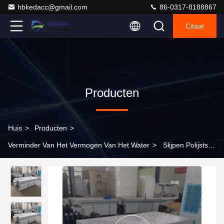
hbkedacc@gmail.com
86-0317-8188867
Citaat
Producten
Huis
>
Producten
>
Verminder Van Het Vermogen Van Het Water
>
Slijpen Polijststof
Afdaling Stofverzamelaar Werkbank Afdaling