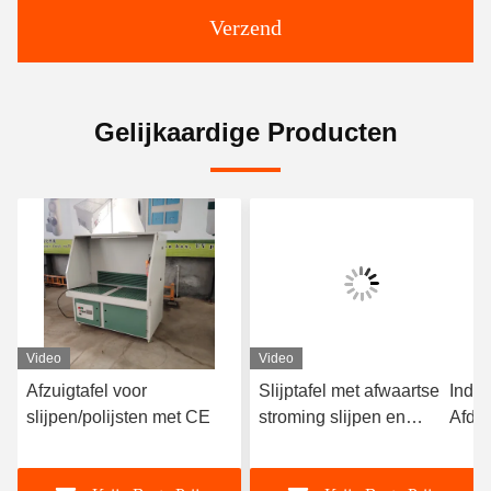
Verzend
Gelijkaardige Producten
Video
Video
Afzuigtafel voor
Slijptafel met afwaartse
Indus
slijpen/polijsten met CE
stroming slijpen en
Afdri
polijsten stof verwijderen
metaa
werkbank