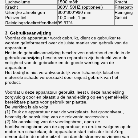
Luchtvolume
1500 m3/h
Kracht
Kracht
380V, 50HZ (optioneel)
Filterpatroo
Uiterlijke afmetingen
800*800*990 mm
Reinigings
Pulsventiel
10,0 inch, 1 pc
Geluid
Reinigingsdoeltreffendheid
99.97%
3. Gebruiksaanwijzing
Voordat de apparatuur wordt gebruikt, dient de gebruiker te
worden geïnformeerd over de juiste manier van gebruik van de
apparatuur.
Het in de gebruiksaanwijzing beschreven onderhoud en de in de
gebruiksaanwijzing beschreven reparaties zijn bedoeld voor de
veiligheid van de gebruiker en de goede werking van de
apparatuur.
Het bedrijf is niet verantwoordelijk voor lichamelijk letsel en
materiële schade veroorzaakt door onjuist gebruik van het
product.
Voordat u deze apparatuur gebruikt, leest u deze handleiding
zorgvuldig door en plaatst u de handleiding op een gemakkelijk
bereikbare plaats voor gebruik ter plaatse.
De werking is als volgt:
(1) Druk de apparatuur naar de werkplaats, het grondniveau,
bevestig de aansluiting van de relevante accessoires.
(2) Na aansluiting van de voedingsbron, open de
hoofdvoedingsbron van de apparatuur, en druk vervolgens op de
motor run schakelaar, de apparatuur start indicator licht.Zorg
ervoor dat je de motor uitzet., en dan de stroomvoorziening van