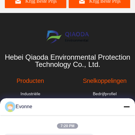
Krijg Beste Prijs
Krijg Beste Prijs
Hebei Qiaoda Environmental Protection
Technology Co., Ltd.
Producten
Snelkoppelingen
Industriële
Bedrijfprofiel
stofafzuigsysteem
Fabrieksreis
Evonne
industriële
cycloonstofverzamelaar
Kwaliteitscontrole
hbkedacc@gmail.com
7:20 PM
Sproeitorenwasser
Nieuws
86-0317-