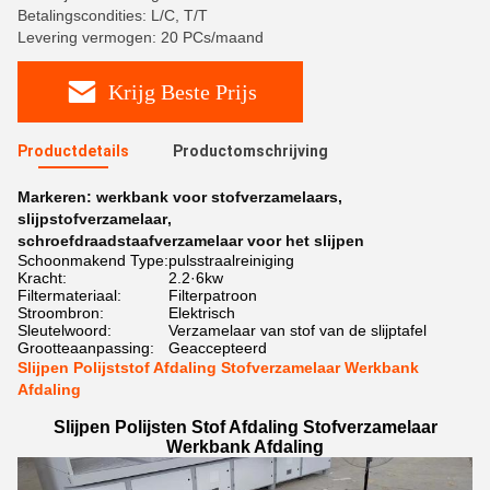
Betalingscondities: L/C, T/T
Levering vermogen: 20 PCs/maand
Krijg Beste Prijs
Productdetails
Productomschrijving
Markeren:
werkbank voor stofverzamelaars
,
slijpstofverzamelaar
,
schroefdraadstaafverzamelaar voor het slijpen
Schoonmakend Type:
pulsstraalreiniging
Kracht:
2.2·6kw
Filtermateriaal:
Filterpatroon
Stroombron:
Elektrisch
Sleutelwoord:
Verzamelaar van stof van de slijptafel
Grootteaanpassing:
Geaccepteerd
Slijpen Polijststof Afdaling Stofverzamelaar Werkbank
Afdaling
Slijpen Polijsten Stof Afdaling Stofverzamelaar
Werkbank Afdaling