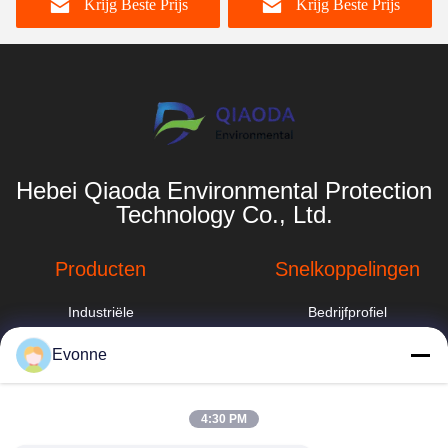
Krijg Beste Prijs
Krijg Beste Prijs
Hebei Qiaoda Environmental Protection
Technology Co., Ltd.
Producten
Snelkoppelingen
Industriële
Bedrijfprofiel
stofafzuigsysteem
Fabrieksreis
Evonne
industriële
cycloonstofverzamelaar
Kwaliteitscontrole
hbkedacc@gmail.com
4:30 PM
Sproeitorenwasser
Nieuws
86-0317-