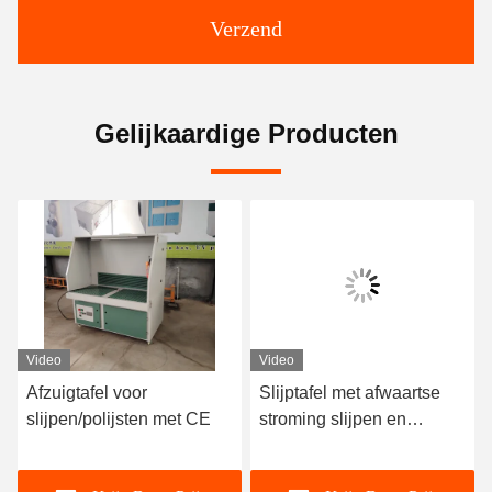
Verzend
Gelijkaardige Producten
Video
Video
Afzuigtafel voor
Slijptafel met afwaartse
Indus
slijpen/polijsten met CE
stroming slijpen en
Afdri
polijsten stof verwijderen
metaa
werkbank