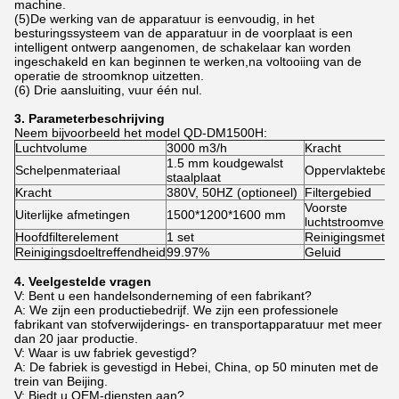
machine.
(5)De werking van de apparatuur is eenvoudig, in het
besturingssysteem van de apparatuur in de voorplaat is een
intelligent ontwerp aangenomen, de schakelaar kan worden
ingeschakeld en kan beginnen te werken,na voltooiing van de
operatie de stroomknop uitzetten.
(6) Drie aansluiting, vuur één nul.
3. Parameterbeschrijving
Neem bijvoorbeeld het model QD-DM1500H:
Luchtvolume
3000 m3/h
Kracht
1.5 mm koudgewalst
Schelpenmateriaal
Oppervlaktebeha
staalplaat
Kracht
380V, 50HZ (optioneel)
Filtergebied
Voorste
Uiterlijke afmetingen
1500*1200*1600 mm
luchtstroomverge
Hoofdfilterelement
1 set
Reinigingsmeth
Reinigingsdoeltreffendheid
99.97%
Geluid
4. Veelgestelde vragen
V: Bent u een handelsonderneming of een fabrikant?
A: We zijn een productiebedrijf. We zijn een professionele
fabrikant van stofverwijderings- en transportapparatuur met meer
dan 20 jaar productie.
V: Waar is uw fabriek gevestigd?
A: De fabriek is gevestigd in Hebei, China, op 50 minuten met de
trein van Beijing.
V: Biedt u OEM-diensten aan?