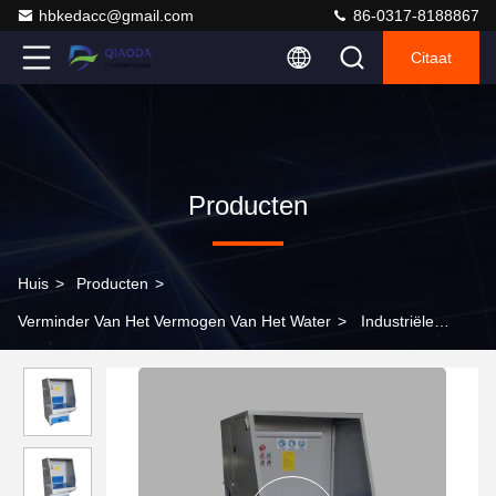
hbkedacc@gmail.com
86-0317-8188867
Citaat
Producten
Huis
>
Producten
>
Verminder Van Het Vermogen Van Het Water
>
Industriële
slijplaag Stofverzamelingstabel voor het polijsten van metaal