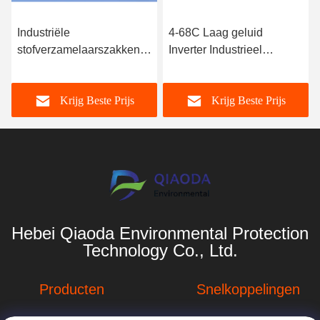
Industriële
4-68C Laag geluid
stofverzamelaarszakken
Inverter Industrieel
en kooien Stretch Spring
geïnduceerde
Bag Cage Round
trekventilator Fabrikanten
Krijg Beste Prijs
Krijg Beste Prijs
63000m3/h
Hebei Qiaoda Environmental Protection
Technology Co., Ltd.
Producten
Snelkoppelingen