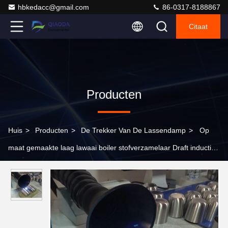
hbkedacc@gmail.com
86-0317-8188867
Citaat
Producten
Huis
>
Producten
>
De Trekker Van De Lassendamp
>
Op
maat gemaakte laag lawaai boiler stofverzamelaar Draft inductie
ventilator Variabele frequentie