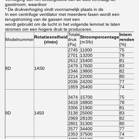
gasstroom, waardoor
* De drukverhoging vindt voornamelijk plaats in de
In een centrifuge ventilator met meerdere fasen wordt een
terugstroming van de gassen met een
wordt gebruikt om de lucht in het volgende lemmet te laten
stromen om een hogere druk te produceren.
Totale
Intern
Rotatiesnelheid
Stroompercentage
Modelnummer
druk
rendeme
(r/min)
(m3/b)
(Pa)
(%)
2745
11000
75
2701
13200
78
2612
15400
81
2479
17600
83
8D
1AS0
2346
19800
82
2214
22000
80
2036
24200
77
1859
26400
74
3474
15700
75
3418
18800
78
3306
21900
81
9D
1450
3138
25000
83
2969
28100
82
2801
31300
80
2577
34400
77
2353
37500
74