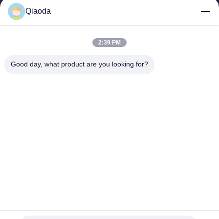
Stofverzamelsystemen
Bedrijfprofiel
Qiaoda
Stofopvangsystemen
Fabrieksreis
voor houtbewerking
hbkedacc@gmail.com
Kwaliteitscontrole
2:39 PM
Industriële
86-0317-
afdalingstabel
Nieuws
Good day, what product are you looking for?
8188867
de trekker van de
Sitemap
No. 89 Zuid,
lassendamp
Huangguantun
Privacybeleid
Village, Siying
Apparatuur voor de
Town, Botou City,
beheersing van
provincie Hebei
luchtverontreiniging
onderdelen voor
stofafzuiging
Industriële
kleppen
De Goede Kwaliteit van China Stofverzamelsystemen Leverancier.