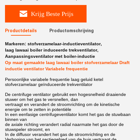
Krijg Beste Prijs
Productdetails
Productomschrijving
Markeren:
stofverzamelaar-inductieventilator
,
laag lawaai boiler induceerde trekventilator
,
Aanpassingsventilator met boiler-inductie
Op maat gemaakte laag lawaai boiler stofverzamelaar Draft
inductie ventilator Variabele frequentie
Persoonlijke variabele frequentie laag geluid ketel
stofverzamelaar geïnduceerde trekventilator
De centrifuge ventilator gebruikt een hogesnelheid draaiende
stuwer om het gas te versnellen, dan
vertraagt en verandert de stroomrichting om de kinetische
energie om te zetten in potentiële
In een eenfasige centrifugeventilator komt het gas de stuwbaan
binnen van
de axiale richting verandert radial naarmate het gas door de
stuwspeler stroomt, en
In de diffusor verandert het gas de stroomrichting en de
Verhoging van het sectiegebied van de buis vertraagt de