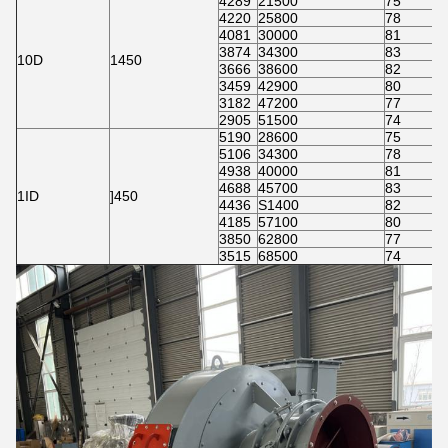
4289
21500
75
4220
25800
78
4081
30000
81
3874
34300
83
10D
1450
3666
38600
82
3459
42900
80
3182
47200
77
2905
51500
74
5190
28600
75
5106
34300
78
4938
40000
81
4688
45700
83
1ID
]450
4436
S1400
82
4185
57100
80
3850
62800
77
3515
68500
74