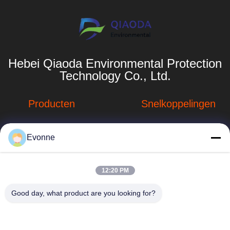
Hebei Qiaoda Environmental Protection
Technology Co., Ltd.
Producten
Snelkoppelingen
Stofverzamelsystemen
Bedrijfprofiel
Evonne
Stofopvangsystemen
Fabrieksreis
voor houtbewerking
hbkedacc@gmail.com
Kwaliteitscontrole
12:20 PM
Industriële
86-0317-
afdalingstabel
Nieuws
Good day, what product are you looking for?
8188867
de trekker van de
Sitemap
No. 89 Zuid,
lassendamp
Huangguantun
Privacybeleid