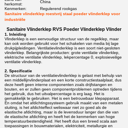
China
herkomst:
Kenmerken:
Regulerend rookgas
Sanitaire vlinderklep roestvrij staal poeder vlinderklep voor
industriële
Sanitaire Vlinderklep RVS Poeder Vlinderklep Vlinder
1. Inleiding
Vlinderklep is een eenvoudige structuur van de regelklep, maar
kan ook worden gebruikt voor het schakelen van media bij lage
drukpijpleidingen. Ventilatievlinderklep is een soort niet-gesloten
vlinderklep. Belangrijkste producten: grote ventilatie vlinderklep,
elektrische ventilatie vlinderklep, lekpercentage 0, explosieveilige
ventilatie vlinderklep.
2. Specificatie
De structuur van de ventilatievlinderklep is gelast met behulp van
een middellijnvlinderplaat en een korte constructiestaalplaat, dus
deze heeft geen interne componenten zoals drijfstangen en
bouten, en er zullen geen componentproblemen optreden tijdens
het gebruik, dus het uitvalpercentage is erg laag. Het is
gemakkelijk te gebruiken. Het is een betrouwbaar klepapparaat.
En omdat het afdichtingssysteem gebruik maakt van een metalen
sluiting, is het afdichteffect weliswaar niet zo goed als de
elastische afdichting, maar is de levensduur langer dan die van
de elastische afdichting en heeft het de kenmerken van hoge
temperatuurbestendigheid. Het heeft dus een breed scala aan
toepassingen in bouwmaterialen, elektriciteit, metallurgie en