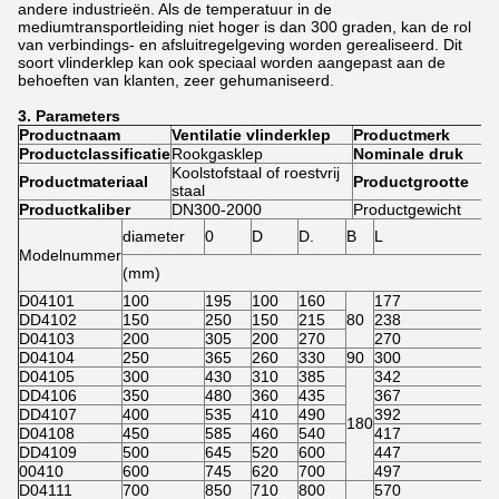
andere industrieën. Als de temperatuur in de
mediumtransportleiding niet hoger is dan 300 graden, kan de rol
van verbindings- en afsluitregelgeving worden gerealiseerd. Dit
soort vlinderklep kan ook speciaal worden aangepast aan de
behoeften van klanten, zeer gehumaniseerd.
3. Parameters
Productnaam
Ventilatie vlinderklep
Productmerk
Q
Productclassificatie
Rookgasklep
Nominale druk
A
Koolstofstaal of roestvrij
Productmateriaal
Productgrootte
V
staal
Productkaliber
DN300-2000
Productgewicht
V
diameter
0
D
D.
B
L
Modelnummer
(mm)
D04101
100
195
100
160
177
DD4102
150
250
150
215
80
238
D04103
200
305
200
270
270
D04104
250
365
260
330
90
300
D04105
300
430
310
385
342
DD4106
350
480
360
435
367
DD4107
400
535
410
490
392
180
D04108
450
585
460
540
417
DD4109
500
645
520
600
447
00410
600
745
620
700
497
D04111
700
850
710
800
570