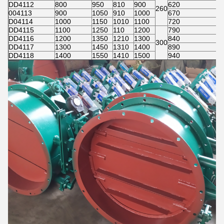
DD4112
800
950
810
900
620
260
004113
900
1050
910
1000
670
D04114
1000
1150
1010
1100
720
DD4115
1100
1250
110
1200
790
DD4116
1200
1350
1210
1300
840
300
DD4117
1300
1450
1310
1400
890
DD4118
1400
1550
1410
1500
940