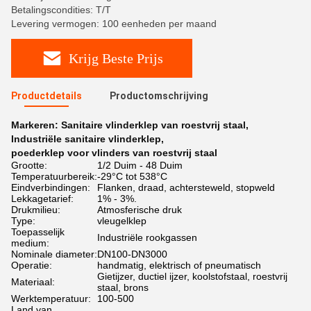
Betalingscondities: T/T
Levering vermogen: 100 eenheden per maand
Krijg Beste Prijs
Productdetails
Productomschrijving
Markeren:
Sanitaire vlinderklep van roestvrij staal
,
Industriële sanitaire vlinderklep
,
poederklep voor vlinders van roestvrij staal
Grootte:
1/2 Duim - 48 Duim
Temperatuurbereik:
-29°C tot 538°C
Eindverbindingen:
Flanken, draad, achtersteweld, stopweld
Lekkagetarief:
1% - 3%.
Drukmilieu:
Atmosferische druk
Type:
vleugelklep
Toepasselijk
Industriële rookgassen
medium:
Nominale diameter:
DN100-DN3000
Operatie:
handmatig, elektrisch of pneumatisch
Gietijzer, ductiel ijzer, koolstofstaal, roestvrij
Materiaal:
staal, brons
Werktemperatuur:
100-500
Land van