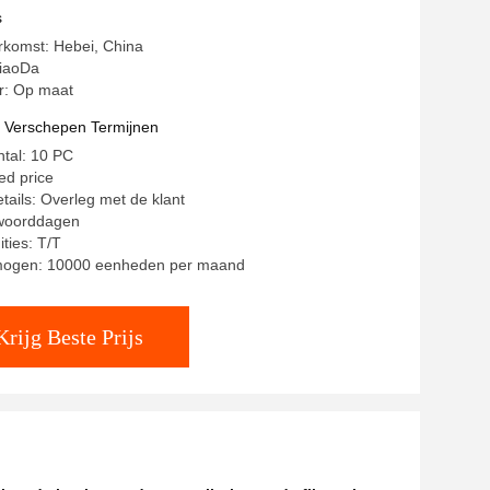
s
rkomst: Hebei, China
iaoDa
: Op maat
t Verschepen Termijnen
ntal: 10 PC
ted price
tails: Overleg met de klant
 woorddagen
ties: T/T
mogen: 10000 eenheden per maand
Krijg Beste Prijs