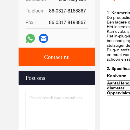
Telefoon:
86-0317-8188867
1. Kenmerk
De productie
Een lagere o
Fax.:
86-0317-8198867
Het insteekb
Kan ovale, s
Het in-plug-
beschadiging
stofzuigend
Plug-in stof
en moet word
Contact nu
schoon en re
2. Specifica
Kooivorm
Post ons
Aantal leng
diameter
Oppervlakt