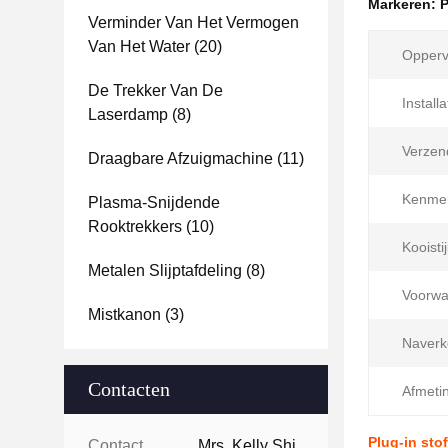
Markeren:
P
Verminder Van Het Vermogen
Van Het Water
(20)
Opperv
De Trekker Van De
Installa
Laserdamp
(8)
Verzen
Draagbare Afzuigmachine
(11)
Kenme
Plasma-Snijdende
Rooktrekkers
(10)
Kooistij
Metalen Slijptafdeling
(8)
Voorwa
Mistkanon
(3)
Naverk
Contacten
Afmeti
Plug-in sto
Contacten:
Mrs. Kelly Shi