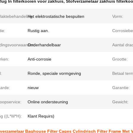
lug In filterkooien voor zakhuis
,
Stofverzamelaar zakhuis filterko
laktebehandeling:
Het elektrostatische bespuiten
Vorm:
tie:
Rustig aan.
Corrosiebe
dingsvoorwaarden:
Onderhandelbaar
Aantal dra
rken:
Anti-corrosie
Grootte:
l:
Ronde, speciale vormgeving
Betaal term
arde:
nieuw
Garantie:
oopservice:
Online ondersteuning
Gewicht:
ng ((L*W*H):
Klant Requirs)
fverzamelaar Baghouse Filter Cages Cylindrisch Filter Frame Met V