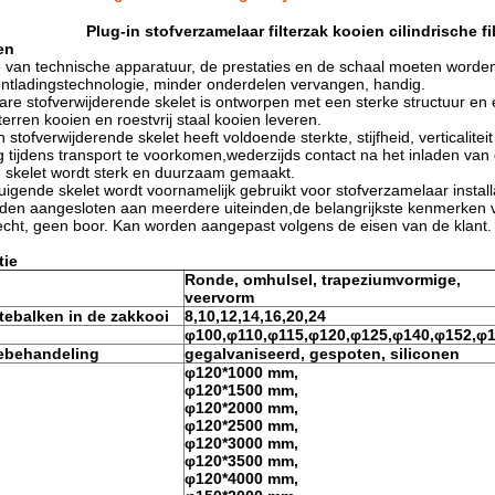
Plug-in stofverzamelaar filterzak kooien cilindrische fi
en
 van technische apparatuur, de prestaties en de schaal moeten worde
ntladingstechnologie, minder onderdelen vervangen, handig.
are stofverwijderende skelet is ontworpen met een sterke structuur en
terren kooien en roestvrij staal kooien leveren.
in stofverwijderende skelet heeft voldoende sterkte, stijfheid, vertical
 tijdens transport te voorkomen,wederzijds contact na het inladen van
e skelet wordt sterk en duurzaam gemaakt.
zuigende skelet wordt voornamelijk gebruikt voor stofverzamelaar instal
en aangesloten aan meerdere uiteinden,de belangrijkste kenmerken van d
cht, geen boor. Kan worden aangepast volgens de eisen van de klant.
tie
Ronde, omhulsel, trapeziumvormige,
veervorm
tebalken in de zakkooi
8,10,12,14,16,20,24
φ100,φ110,φ115,φ120,φ125,φ
140,φ152,φ
ebehandeling
gegalvaniseerd, gespoten, siliconen
φ120*1000 mm,
φ120*1500 mm,
φ120*2000 mm,
φ120*2500 mm,
φ120*3000 mm,
φ120*3500 mm,
φ120*4000 mm,