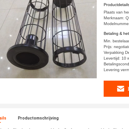
Productdetail
Plaats van he
Merknaam: Q
Modelnummer
Betaling & he
Min. bestelaa
Prijs: negotia
Verpakking De
Levertijd: 10
Betalingscondi
Levering ver
ails
Productomschrijving