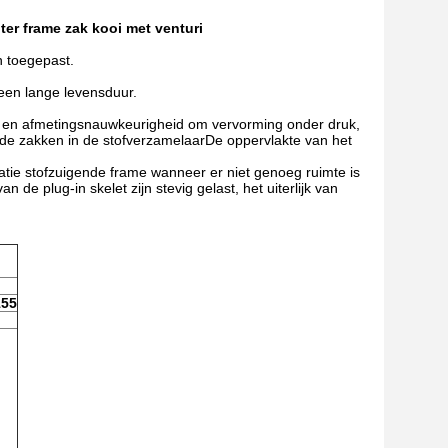
lter frame zak kooi met venturi
n toegepast.
 een lange levensduur.
iteit en afmetingsnauwkeurigheid om vervorming onder druk,
 de zakken in de stofverzamelaarDe oppervlakte van het
latie stofzuigende frame wanneer er niet genoeg ruimte is
e plug-in skelet zijn stevig gelast, het uiterlijk van
155