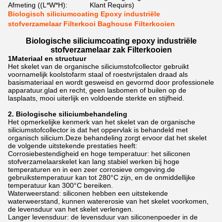
Afmeting ((L*W*H):
Klant Requirs)
Biologisch siliciumcoating Epoxy industriële
stofverzamelaar Filterkooi Baghouse Filterkooien
Biologische siliciumcoating epoxy industriële
stofverzamelaar zak Filterkooien
1Materiaal en structuur
Het skelet van de organische siliciumstofcollector gebruikt
voornamelijk koolstofarm staal of roestvrijstalen draad als
basismateriaal en wordt gesweisd en gevormd door professionele
apparatuur.glad en recht, geen lasbomen of builen op de
lasplaats, mooi uiterlijk en voldoende sterkte en stijfheid.
2. Biologische siliciumbehandeling
Het opmerkelijke kenmerk van het skelet van de organische
siliciumstofcollector is dat het oppervlak is behandeld met
organisch silicium.Deze behandeling zorgt ervoor dat het skelet
de volgende uitstekende prestaties heeft:
Corrosiebestendigheid en hoge temperatuur: het siliconen
stofverzamelaarskelet kan lang stabiel werken bij hoge
temperaturen en in een zeer corrosieve omgeving.de
gebruikstemperatuur kan tot 280°C zijn, en de onmiddellijke
temperatuur kan 300°C bereiken.
Waterweerstand: siliconen hebben een uitstekende
waterweerstand, kunnen watererosie van het skelet voorkomen,
de levensduur van het skelet verlengen.
Langer levensduur: de levensduur van siliconenpoeder in de