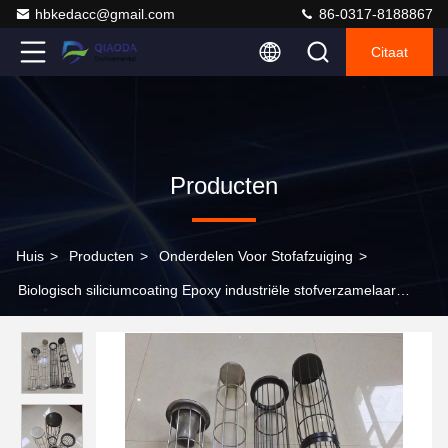
hbkedacc@gmail.com
86-0317-8188867
Citaat
Producten
Huis
>
Producten
>
Onderdelen Voor Stofafzuiging
>
Biologisch siliciumcoating Epoxy industriële stofverzamelaar
Filterkooi Baghouse Filterkooien