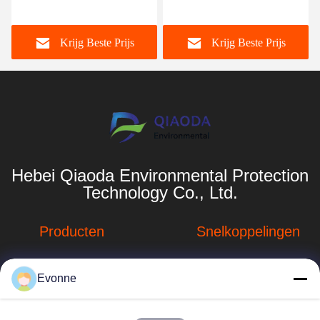
industrie
Carbon Steel SS304/316
10/12/16 Draad Rond of
Krijg Beste Prijs
Krijg Beste Prijs
Plat
Hebei Qiaoda Environmental Protection
Technology Co., Ltd.
Producten
Snelkoppelingen
Stofverzamelsystemen
Bedrijfprofiel
Evonne
Stofopvangsystemen
Fabrieksreis
voor houtbewerking
hbkedacc@gmail.com
Kwaliteitscontrole