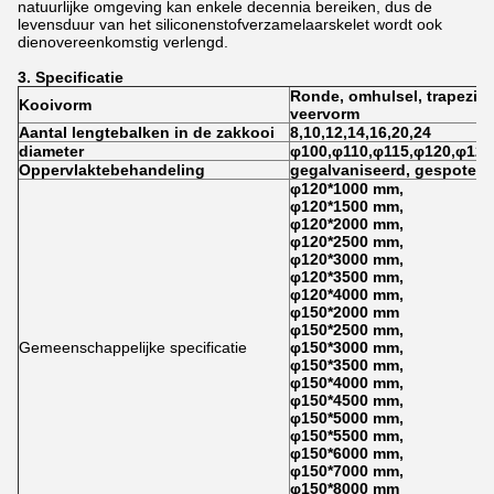
natuurlijke omgeving kan enkele decennia bereiken, dus de
levensduur van het siliconenstofverzamelaarskelet wordt ook
dienovereenkomstig verlengd.
3. Specificatie
Ronde, omhulsel, trapeziu
Kooivorm
veervorm
Aantal lengtebalken in de zakkooi
8,10,12,14,16,20,24
diameter
φ100,φ110,φ115,φ120,φ125
Oppervlaktebehandeling
gegalvaniseerd, gespoten, 
φ120*1000 mm,
φ120*1500 mm,
φ120*2000 mm,
φ120*2500 mm,
φ120*3000 mm,
φ120*3500 mm,
φ120*4000 mm,
φ150*2000 mm
φ150*2500 mm,
Gemeenschappelijke specificatie
φ150*3000 mm,
φ150*3500 mm,
φ150*4000 mm,
φ150*4500 mm,
φ150*5000 mm,
φ150*5500 mm,
φ150*6000 mm,
φ150*7000 mm,
φ150*8000 mm