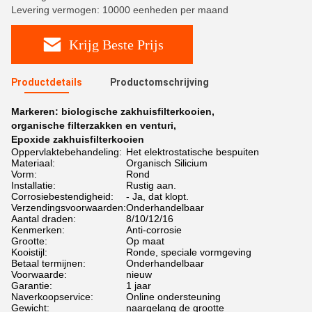
Levering vermogen: 10000 eenheden per maand
Krijg Beste Prijs
Productdetails
Productomschrijving
Markeren:
biologische zakhuisfilterkooien
,
organische filterzakken en venturi
,
Epoxide zakhuisfilterkooien
Oppervlaktebehandeling:
Het elektrostatische bespuiten
Materiaal:
Organisch Silicium
Vorm:
Rond
Installatie:
Rustig aan.
Corrosiebestendigheid:
- Ja, dat klopt.
Verzendingsvoorwaarden:
Onderhandelbaar
Aantal draden:
8/10/12/16
Kenmerken:
Anti-corrosie
Grootte:
Op maat
Kooistijl:
Ronde, speciale vormgeving
Betaal termijnen:
Onderhandelbaar
Voorwaarde:
nieuw
Garantie:
1 jaar
Naverkoopservice:
Online ondersteuning
Gewicht:
naargelang de grootte