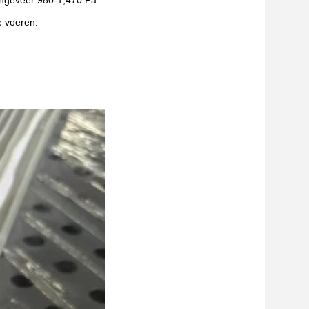
 ongeveer 980-1,470 Pa.
e voeren.