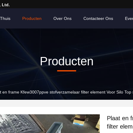
 Ltd.
Thuis
Producten
Over Ons
Contacteer Ons
Eve
Producten
t en frame Kfew3007ppve stofverzamelaar filter element Voor Silo Top
Plaat en 
filter ele