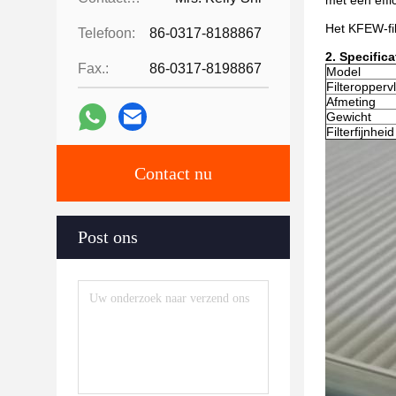
met een effi
Het KFEW-fil
Telefoon:
86-0317-8188867
2. Specifica
Fax.:
86-0317-8198867
Model
Filteropperv
Afmeting
Gewicht
Filterfijnheid
Contact nu
Post ons