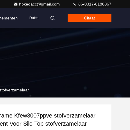
hbkedacc@gmail.com
86-0317-8188867
nementen
Citaat
Dutch
 stofverzamelaar
frame Kfew3007ppve stofverzamelaar
ment Voor Silo Top stofverzamelaar