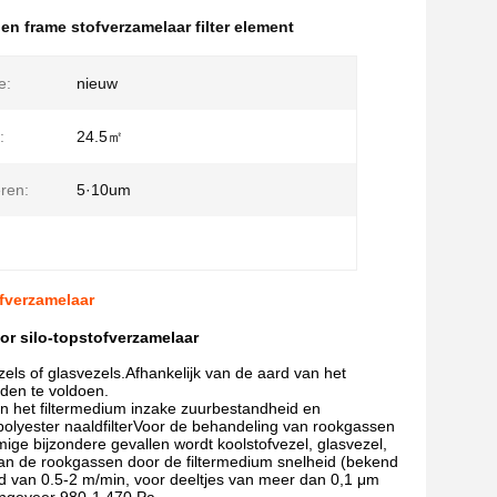
 en frame stofverzamelaar filter element
e:
nieuw
:
24.5㎡
eren:
5·10um
ofverzamelaar
or silo-topstofverzamelaar
ezels of glasvezels.Afhankelijk van de aard van het
den te voldoen.
n het filtermedium inzake zuurbestandheid en
olyester naaldfilterVoor de behandeling van rookgassen
ige bijzondere gevallen wordt koolstofvezel, glasvezel,
van de rookgassen door de filtermedium snelheid (bekend
heid van 0.5-2 m/min, voor deeltjes van meer dan 0,1 μm