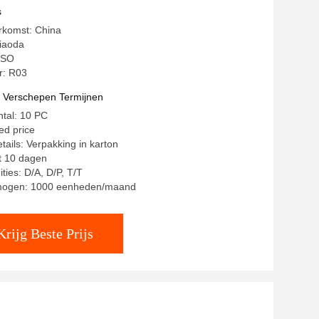
s
rkomst: China
iaoda
 ISO
: R03
t Verschepen Termijnen
ntal: 10 PC
ted price
tails: Verpakking in karton
ot 10 dagen
ties: D/A, D/P, T/T
rmogen: 1000 eenheden/maand
Krijg Beste Prijs