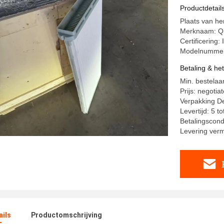
Productdetail
Plaats van he
Merknaam: Q
Certificering:
Modelnummer
Betaling & he
Min. bestelaa
Prijs: negotia
Verpakking De
Levertijd: 5 t
Betalingscondi
Levering ve
ails
Productomschrijving