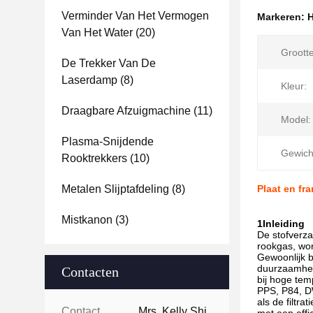
Verminder Van Het Vermogen
Markeren:
H
Van Het Water
(20)
Grootte
De Trekker Van De
Laserdamp
(8)
Kleur:
Draagbare Afzuigmachine
(11)
Model:
Plasma-Snijdende
Gewich
Rooktrekkers
(10)
Metalen Slijptafdeling
(8)
Plaat en fr
Mistkanon
(3)
1Inleiding
De stofverza
rookgas, wor
Gewoonlijk 
duurzaamheid
Contacten
bij hoge tem
PPS, P84, DW
als de filtr
Contacten:
Mrs. Kelly Shi