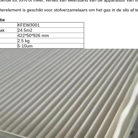
ciëntie tot 99% of meer, verlies van weerstand van de apparatuur van
terelement is geschikt voor stofverzamelaars om het gas in de silo af t
tie
KFEW3001
lak
24.5m2
422*50*926 mm
2.5 kg
5·10um