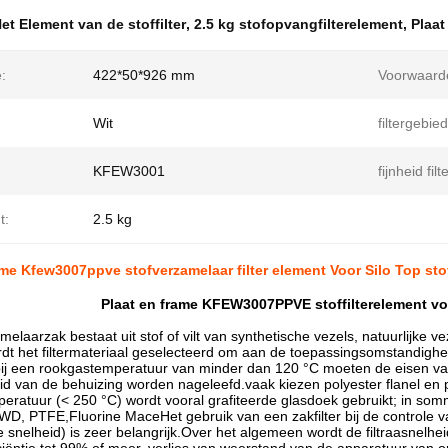
et Element van de stoffilter
,
2.5 kg stofopvangfilterelement
,
Plaat
:
422*50*926 mm
Voorwaard
Wit
filtergebied
KFEW3001
fijnheid filt
t:
2.5 kg
ame Kfew3007ppve stofverzamelaar filter element Voor Silo Top st
Plaat en frame KFEW3007PPVE stoffilterelement vo
melaarzak bestaat uit stof of vilt van synthetische vezels, natuurlijke v
dt het filtermateriaal geselecteerd om aan de toepassingsomstandighe
bij een rookgastemperatuur van minder dan 120 °C moeten de eisen va
 van de behuizing worden nageleefd.vaak kiezen polyester flanel en p
peratuur (< 250 °C) wordt vooral grafiteerde glasdoek gebruikt; in somm
D, PTFE,Fluorine MaceHet gebruik van een zakfilter bij de controle 
atie snelheid) is zeer belangrijk.Over het algemeen wordt de filtraasnel