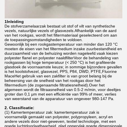
1Inleiding
De stofverzamelaarzak bestaat uit stof of vilt van synthetische
vezels, natuurlijke vezels of glasvezels.Afhankelijk van de aard
van het rookgas, wordt het filtermateriaal geselecteerd om aan
de toepassingsomstandigheden te voldoen.
Gewoonlijk bij een rookgastemperatuur van minder dan 120 °C
moeten de eisen van het filtermedium inzake zuurbestandheid en
duurzaamheid van de behuizing worden nageleefd.vaak kiezen
polyester flanel en polyester naaldfilterVoor de behandeling van
rookgassen bij hoge temperatuur (< 250 °C) is het grafiteerde
glasdoek de voornaamste keuze; in sommige bijzondere gevallen
is het koolstofvezel, glasvezel, PPS, P84, DWD, PTFE,Fluorine
MaceHet gebruik van een zakfilter is van groot belang bij de
beheersing van de snelheid van het rookgas door het
filtermedium (de zogenaamde filtratiesnelheid).Over het
algemeen wordt de filtraasnelheid van 0.5-2 m/min, voor deeltjes
groter dan 0,1 μm met een efficiëntie van 99% of meer, verlies
van weerstand van de apparatuur van ongeveer 980-147 Pa.
2. Classificatie:
(1) Kamertemperatuur zak: kamertemperatuur zak is
voornamelijk gemaakt van polyester, polypropyleen, acryl en
andere vezels door niet-geweven, textiel technologie, met een
goede luchtdoorlaatbaarheid, glad oppervlak,goede dimensionale