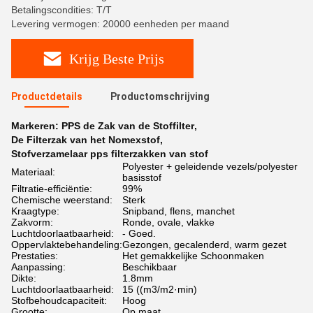
Betalingscondities: T/T
Levering vermogen: 20000 eenheden per maand
Krijg Beste Prijs
Productdetails
Productomschrijving
Markeren:
PPS de Zak van de Stoffilter
,
De Filterzak van het Nomexstof
,
Stofverzamelaar pps filterzakken van stof
Polyester + geleidende vezels/polyester
Materiaal:
basisstof
Filtratie-efficiëntie:
99%
Chemische weerstand:
Sterk
Kraagtype:
Snipband, flens, manchet
Zakvorm:
Ronde, ovale, vlakke
Luchtdoorlaatbaarheid:
- Goed.
Oppervlaktebehandeling:
Gezongen, gecalenderd, warm gezet
Prestaties:
Het gemakkelijke Schoonmaken
Aanpassing:
Beschikbaar
Dikte:
1.8mm
Luchtdoorlaatbaarheid:
15 ((m3/m2·min)
Stofbehoudcapaciteit:
Hoog
Grootte:
Op maat