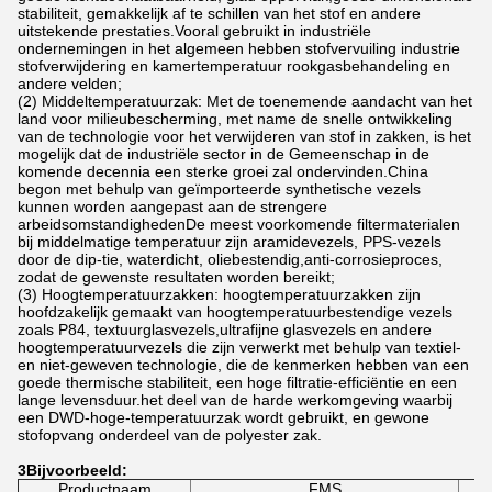
stabiliteit, gemakkelijk af te schillen van het stof en andere
uitstekende prestaties.Vooral gebruikt in industriële
ondernemingen in het algemeen hebben stofvervuiling industrie
stofverwijdering en kamertemperatuur rookgasbehandeling en
andere velden;
(2) Middeltemperatuurzak: Met de toenemende aandacht van het
land voor milieubescherming, met name de snelle ontwikkeling
van de technologie voor het verwijderen van stof in zakken, is het
mogelijk dat de industriële sector in de Gemeenschap in de
komende decennia een sterke groei zal ondervinden.China
begon met behulp van geïmporteerde synthetische vezels
kunnen worden aangepast aan de strengere
arbeidsomstandighedenDe meest voorkomende filtermaterialen
bij middelmatige temperatuur zijn aramidevezels, PPS-vezels
door de dip-tie, waterdicht, oliebestendig,anti-corrosieproces,
zodat de gewenste resultaten worden bereikt;
(3) Hoogtemperatuurzakken: hoogtemperatuurzakken zijn
hoofdzakelijk gemaakt van hoogtemperatuurbestendige vezels
zoals P84, textuurglasvezels,ultrafijne glasvezels en andere
hoogtemperatuurvezels die zijn verwerkt met behulp van textiel-
en niet-geweven technologie, die de kenmerken hebben van een
goede thermische stabiliteit, een hoge filtratie-efficiëntie en een
lange levensduur.het deel van de harde werkomgeving waarbij
een DWD-hoge-temperatuurzak wordt gebruikt, en gewone
stofopvang onderdeel van de polyester zak.
3Bijvoorbeeld:
Productnaam
FMS