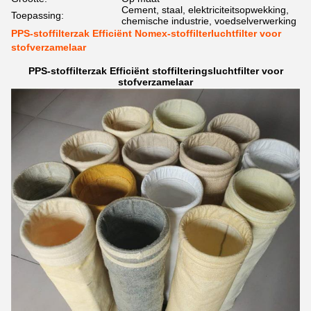
Cement, staal, elektriciteitsopwekking,
Toepassing:
chemische industrie, voedselverwerking
PPS-stoffilterzak Efficiënt Nomex-stoffilterluchtfilter voor
stofverzamelaar
PPS-stoffilterzak Efficiënt stoffilteringsluchtfilter voor
stofverzamelaar