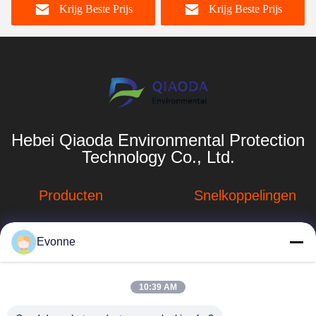
Krijg Beste Prijs
Krijg Beste Prijs
stofverwijderingsindustrie
Hebei Qiaoda Environmental Protection
Technology Co., Ltd.
Producten
Snelkoppelingen
Stofverzamelsystemen
Bedrijfprofiel
Evonne
Stofopvangsystemen
Fabrieksreis
voor houtbewerking
hbkedacc@gmail.com
Kwaliteitscontrole
10:39 AM
Industriële
86-0317-
afdalingstabel
Nieuws