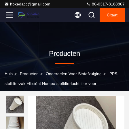
hbkedacc@gmail.com
86-0317-8188867
Citaat
Producten
Huis
>
Producten
>
Onderdelen Voor Stofafzuiging
>
PPS-
stoffilterzak Efficiënt Nomex-stoffilterluchtfilter voor
stofverzamelaar