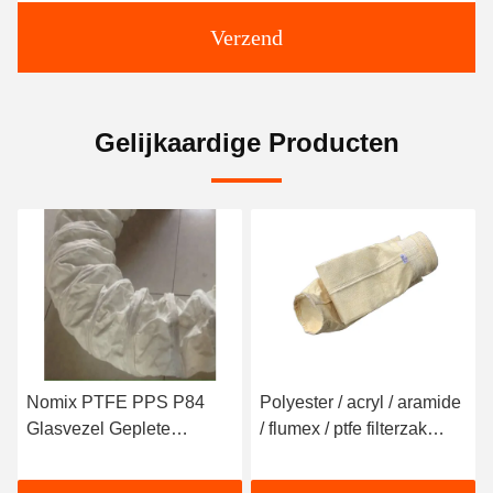
Verzend
Gelijkaardige Producten
Nomix PTFE PPS P84
Polyester / acryl / aramide
Glasvezel Geplete
/ flumex / ptfe filterzak
stofverzamelaarzakjes
stofverzamelaar filterzak
Ronde vorm In de