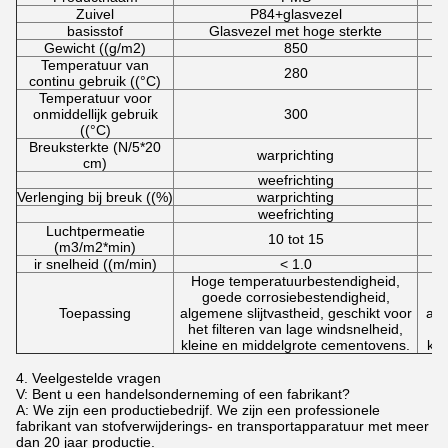
Zuivel
P84+glasvezel
basisstof
Glasvezel met hoge sterkte
Gewicht ((g/m2)
850
Temperatuur van
280
continu gebruik ((°C)
Temperatuur voor
onmiddellijk gebruik
300
((°C)
Breuksterkte (N/5*20
warprichting
cm)
weefrichting
Verlenging bij breuk ((%)
warprichting
weefrichting
Luchtpermeatie
10 tot 15
(m3/m2*min)
ir snelheid ((m/min)
< 1.0
Hoge temperatuurbestendigheid,
H
goede corrosiebestendigheid,
Toepassing
algemene slijtvastheid, geschikt voor
alg
het filteren van lage windsnelheid,
he
kleine en middelgrote cementovens.
kle
4. Veelgestelde vragen
V: Bent u een handelsonderneming of een fabrikant?
A: We zijn een productiebedrijf. We zijn een professionele
fabrikant van stofverwijderings- en transportapparatuur met meer
dan 20 jaar productie.