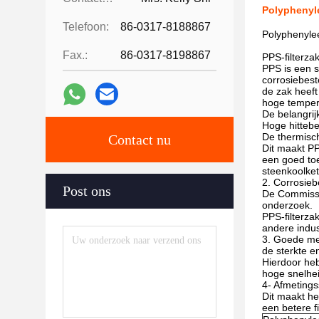
Polyphenyle
Telefoon:
86-0317-8188867
Polyphenyle
Fax.:
86-0317-8198867
PPS-filterza
PPS is een s
corrosiebest
de zak heeft
hoge tempera
De belangrij
Hoge hittebe
De thermisch
Contact nu
Dit maakt PP
een goed to
steenkoolket
2. Corrosieb
Post ons
De Commissie
onderzoek.
PPS-filterza
andere indus
3. Goede mec
de sterkte e
Hierdoor heb
hoge snelheid
4- Afmetingss
Dit maakt he
een betere f