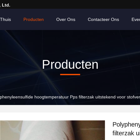
 Ltd.
Thuis
Producten
Over Ons
Contacteer Ons
Eve
Producten
phenyleensulfide hoogtemperatuur Pps filterzak uitstekend voor stofv
Polypheny
filterzak 