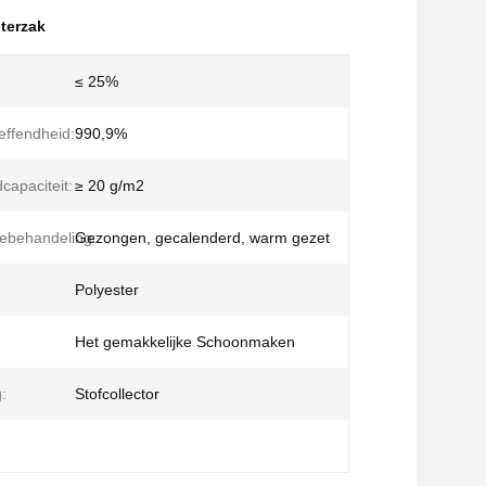
lterzak
:
≤ 25%
reffendheid:
990,9%
capaciteit:
≥ 20 g/m2
ebehandeling:
Gezongen, gecalenderd, warm gezet
Polyester
Het gemakkelijke Schoonmaken
:
Stofcollector