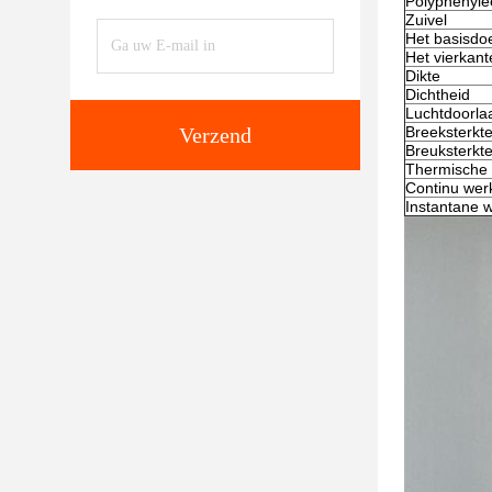
Polyphenylee
Zuivel
Het basisdo
Het vierkan
Dikte
Dichtheid
Luchtdoorla
Verzend
Breeksterkte
Breuksterkte
Thermische 
Continu wer
Instantane 