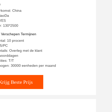
s
rkomst: China
iaoDa
 YES
: 130*2500
t Verschepen Termijnen
ntal: 10 procent
55/PC
tails: Overleg met de klant
 woorddagen
ties: T/T
mogen: 30000 eenheden per maand
Krijg Beste Prijs