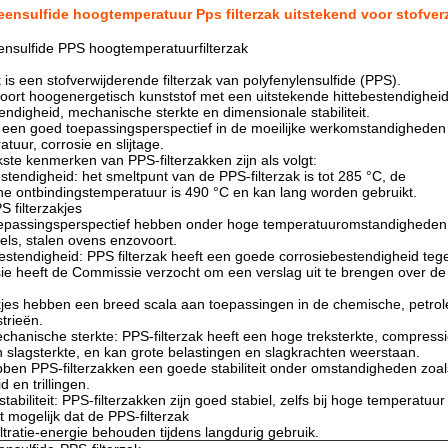
ensulfide hoogtemperatuur Pps filterzak uitstekend voor stofver
ensulfide PPS hoogtemperatuurfilterzak
k is een stofverwijderende filterzak van polyfenylensulfide (PPS).
oort hoogenergetisch kunststof met een uitstekende hittebestendigheid
endigheid, mechanische sterkte en dimensionale stabiliteit.
 een goed toepassingsperspectief in de moeilijke werkomstandigheden
tuur, corrosie en slijtage.
kste kenmerken van PPS-filterzakken zijn als volgt:
stendigheid: het smeltpunt van de PPS-filterzak is tot 285 °C, de
e ontbindingstemperatuur is 490 °C en kan lang worden gebruikt.
S filterzakjes
epassingsperspectief hebben onder hoge temperatuuromstandigheden,
els, stalen ovens enzovoort.
estendigheid: PPS filterzak heeft een goede corrosiebestendigheid te
 heeft de Commissie verzocht om een verslag uit te brengen over de r
kjes hebben een breed scala aan toepassingen in de chemische, petro
trieën.
hanische sterkte: PPS-filterzak heeft een hoge treksterkte, compressi
n slagsterkte, en kan grote belastingen en slagkrachten weerstaan.
ben PPS-filterzakken een goede stabiliteit onder omstandigheden zoal
 en trillingen.
tabiliteit: PPS-filterzakken zijn goed stabiel, zelfs bij hoge temperatuur
t mogelijk dat de PPS-filterzak
iltratie-energie behouden tijdens langdurig gebruik.