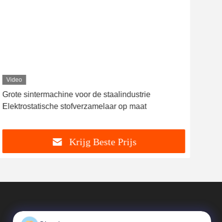
Video
Vid
Grote sintermachine voor de staalindustrie
Asfa
Elektrostatische stofverzamelaar op maat
stof
goed
Krijg Beste Prijs