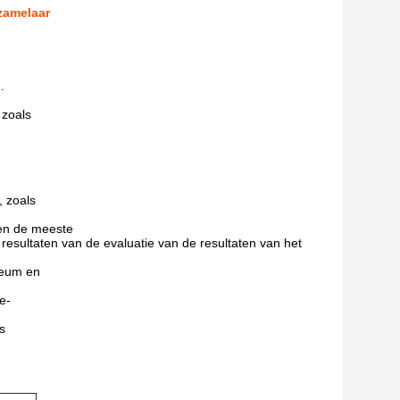
zamelaar
.
 zoals
 zoals
gen de meeste
esultaten van de evaluatie van de resultaten van het
leum en
e-
s