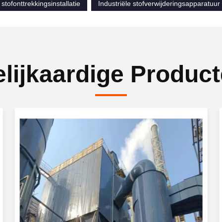
 stofonttrekkingsinstallatie
Industriële stofverwijderingsapparatuur
lijkaardige Produc