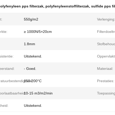
olyfenyleen pps filterzak
,
polyfenyleenstoffilterzak
,
sulfide pps fi
t:
550g/m2
Verlenging
rkte:
≥ 1000N/5×20cm
Filterdoelt
1.8mm
Stofbehoud
istentie:
Uitstekend.
Oppervlakt
eerstand:
- Goed.
Materiaal:
atuurbestendigheid:
150-200°C
Prestaties:
oorlaatbaarheid:
10-15 m3/m2/min
Toepassing
theid:
Uitstekend.