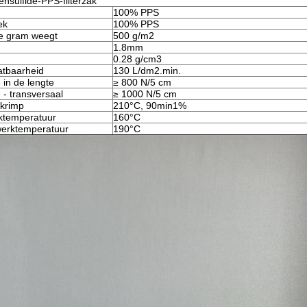
nsulfide-PPS-filterzak
100% PPS
ek
100% PPS
te gram weegt
500 g/m2
1.8mm
0.28 g/cm3
atbaarheid
130 L/dm2.min.
 in de lengte
≥ 800 N/5 cm
 - transversaal
≥ 1000 N/5 cm
krimp
210°C, 90min1%
ktemperatuur
160°C
werktemperatuur
190°C