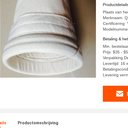
Productdetail
Plaats van he
Merknaam: Q
Certificering:
Modelnummer
Betaling & he
Min. bestelaa
Prijs: $35 - $
Verpakking De
Levertijd: 16
Betalingscondi
Levering ver
ails
Productomschrijving