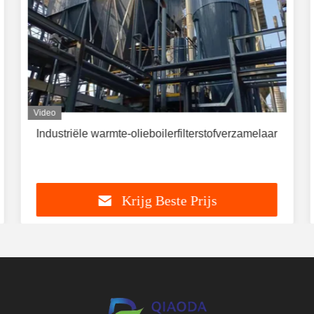
Video
Industriële warmte-olieboilerfilterstofverzamelaar
Krijg Beste Prijs