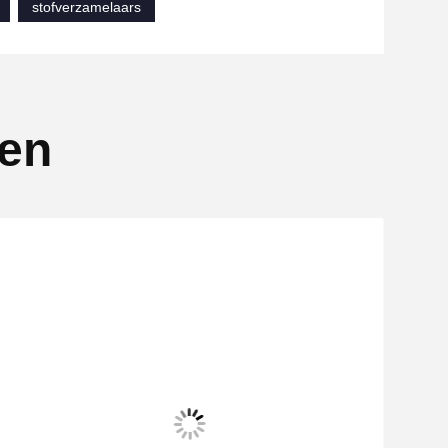
stofverzamelaars
ten