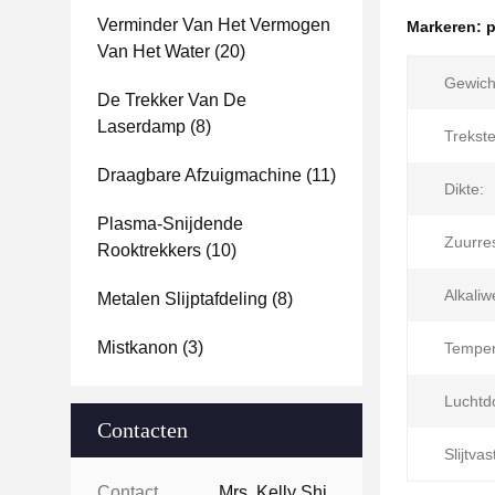
Verminder Van Het Vermogen
Markeren:
p
Van Het Water
(20)
Gewich
De Trekker Van De
Laserdamp
(8)
Trekste
Draagbare Afzuigmachine
(11)
Dikte:
Plasma-Snijdende
Zuurres
Rooktrekkers
(10)
Alkaliw
Metalen Slijptafdeling
(8)
Mistkanon
(3)
Temper
Luchtd
Contacten
Slijtvas
Contacten:
Mrs. Kelly Shi