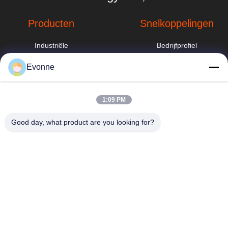
Producten
Snelkoppelingen
Industriële
Bedrijfprofiel
stofafzuigsysteem
Fabrieksreis
Evonne
industriële
cycloonstofverzamelaar
Kwaliteitscontrole
hbkedacc@gmail.com
1:09 PM
Sproeitorenwasser
Nieuws
86-0317-
8188867
Good day, what product are you looking for?
Industriële
Sitemap
stofafzuigsystemen
No. 89 Zuid,
voor
Privacybeleid
Huangguantun
houtbewerking
Village, Siying
Town, Botou City,
Zakkenfilterstofafscheiders
provincie Hebei
Het stofcollector
van de
patroonfilter