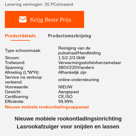
Levering vermogen: 20 PCs/maand
Krijg Beste Prijs
Productdetails
Productomschrijving
Reiniging van de
Type schoonmaak:
pulsstraal/Handleiding
Stroom:
1.5/2.2/3.0kW
Trefwoord:
Verwarmingsstofstofverzamelaar
Spanning:
380V/220V/anders
Afmeting (L*W*H):
Afhankelijk zijn
Service na verkoop
online-ondersteuning
verleend:
Voorwaarde:
NIEUW
Gewicht:
Aangepast
Certificering:
CE,ISO
Efficiëntie:
99,99%
Nieuwe mobiele rookontladingsapparaat
Nieuwe mobiele rookontladingsinrichting
Lasrookafzuiger voor snijden en lassen