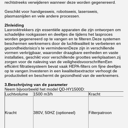
rechtstreeks verwijderen wanneer deze worden gegenereerd.
Geschikt voor handgesweis, robotsweis, lasersweis,
plasmasnijden en vele andere processen.
2Inleiding
Lasrooktrekkers zijn essentiële apparaten die zijn ontworpen om
schadelijke rookgassen en deeltjes die tijdens het lasproces
worden gegenereerd op te vangen en te filteren.Deze systemen
beschermen werknemers door de luchtkwaliteit te verbeteren en
gezondheidsrisico's te verminderenDeze zijn in verschillende
vormen verkrijgbaar, waaronder draagbare eenheden en vaste
installaties, geschikt voor verschillende groottes werkplaatsen.zij
zorgen voor de naleving van de veiligheidsvoorschriftenEen
efficiënt filtratiesysteem bevat vaak HEPA-filters om fijne deeltjes
op te vangen.Investeren in een kwaliteitsextractor verhoogt de
productiviteit en beschermt de gezondheid van de werknemers.
3.
Beschrijving van de parameter
Neem bijvoorbeeld het model QD-HY1500D:
Luchtvolume
1500 m3/h
Kracht
Kracht
380V, 50HZ (optioneel)
Filterpatroon