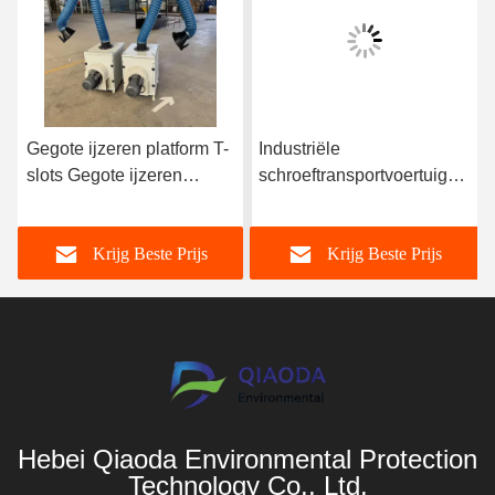
Gegote ijzeren platform T-
Industriële
slots Gegote ijzeren
schroeftransportvoertuigen
oppervlak Bed Plaat
Partikelvoeringsapparatuur
Lasplatform Testtafel
LS 0,4-0,7 m/s
Krijg Beste Prijs
Krijg Beste Prijs
Werktafel
Hebei Qiaoda Environmental Protection
Technology Co., Ltd.