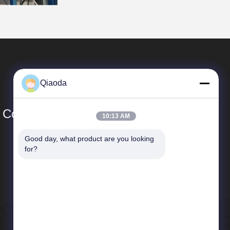
Qiaoda
Co., Ltd.
10:13 AM
Good day, what product are you looking 
Snelkoppelingen
for?
Bedrijfprofiel
Fabrieksreis
Kwaliteitscontrole
Nieuws