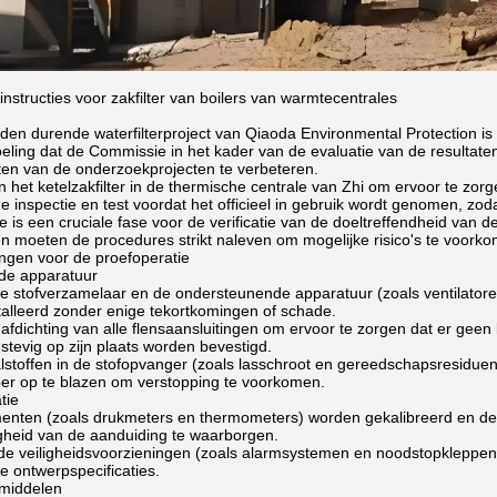
nstructies voor zakfilter van boilers van warmtecentrales
den durende waterfilterproject van Qiaoda Environmental Protection is
oeling dat de Commissie in het kader van de evaluatie van de resulta
ten van de onderzoekprojecten te verbeteren.
n het ketelzakfilter in de thermische centrale van Zhi om ervoor te z
e inspectie en test voordat het officieel in gebruik wordt genomen, zod
e is een cruciale fase voor de verificatie van de doeltreffendheid van de
en moeten de procedures strikt naleven om mogelijke risico's te voork
ingen voor de proefoperatie
 de apparatuur
de stofverzamelaar en de ondersteunende apparatuur (zoals ventilatore
stalleerd zonder enige tekortkomingen of schade.
afdichting van alle flensaansluitingen om ervoor te zorgen dat er geen 
stevig op zijn plaats worden bevestigd.
alstoffen in de stofopvanger (zoals lasschroot en gereedschapsresiduen
r op te blazen om verstopping te voorkomen.
tie
menten (zoals drukmeters en thermometers) worden gekalibreerd en de
heid van de aanduiding te waarborgen.
 de veiligheidsvoorzieningen (zoals alarmsystemen en noodstopkleppen
e ontwerpspecificaties.
 middelen