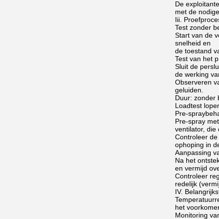
De exploitante
met de nodige
Iii. Proefproce
Test zonder be
Start van de v
snelheid en
de toestand v
Test van het 
Sluit de persl
de werking van
Observeren va
geluiden.
Duur: zonder b
Loadtest lope
Pre-spraybeha
Pre-spray met 
ventilator, di
Controleer de
ophoping in d
Aanpassing va
Na het ontstek
en vermijd ove
Controleer re
redelijk (vermi
IV. Belangrijk
Temperatuurre
het voorkomen
Monitoring van