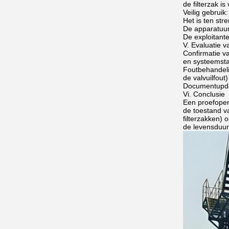
de filterzak is
Veilig gebruik:
Het is ten st
De apparatuur
De exploitant
V. Evaluatie v
Confirmatie va
en systeemstab
Foutbehandelin
de valvuilfout
Documentupdat
Vi. Conclusie
Een proefoper
de toestand v
filterzakken) 
de levensduur