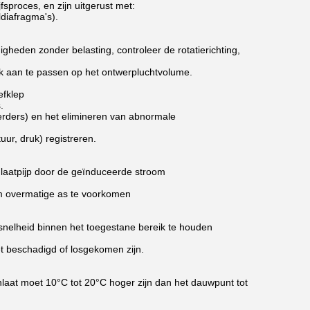
sproces, en zijn uitgerust met:
diafragma's).
igheden zonder belasting, controleer de rotatierichting,
jk aan te passen op het ontwerpluchtvolume.
efklep
.
erders) en het elimineren van abnormale
ur, druk) registreren.
inlaatpijp door de geïnduceerde stroom
om overmatige as te voorkomen
 snelheid binnen het toegestane bereik te houden
et beschadigd of losgekomen zijn.
laat moet 10°C tot 20°C hoger zijn dan het dauwpunt tot