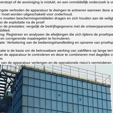
 verstopt of de asreiniging is mislukt, en een onmiddellijk onderzoek is v
rengste verboden de apparatuur te dwingen te activeren wanneer deze a
 moet worden uitgeschakeld voor onderhoud.
en moeten beschermingsmiddelen dragen en zich houden aan de veiligh
an de exploitatie na de proef
n de prestaties: vergelijk de bedrijfsgegevens met de ontwerpparameter
iliteit.
g: Registreer en analyseer de afwijkingen die zich tijdens de proefope
) en corrigerende maatregelen te formuleren.
e: Verbetering van de bedieningshandleiding en opname van proefoper
atie is de basis om de betrouwbare werking van zakfilters op lange ter
an de apparatuur te controleren en deze te combineren met dagelijks o
om
 van de apparatuur verlengen en de operationele risico's verminderen.