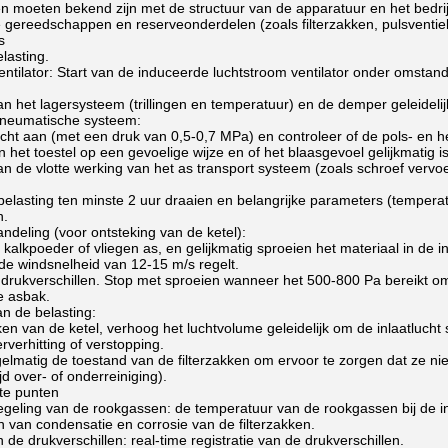
n moeten bekend zijn met de structuur van de apparatuur en het bedrijf
 gereedschappen en reserveonderdelen (zoals filterzakken, pulsventiel
s
lasting.
entilator: Start van de induceerde luchtstroom ventilator onder omstand
an het lagersysteem (trillingen en temperatuur) en de demper geleideli
pneumatische systeem:
ucht aan (met een druk van 0,5-0,7 MPa) en controleer of de pols- en h
 het toestel op een gevoelige wijze en of het blaasgevoel gelijkmatig is
n de vlotte werking van het as transport systeem (zoals schroef vervo
elasting ten minste 2 uur draaien en belangrijke parameters (temperatu
n.
ndeling (voor ontsteking van de ketel):
kalkpoeder of vliegen as, en gelijkmatig sproeien het materiaal in de 
e de windsnelheid van 12-15 m/s regelt.
 drukverschillen. Stop met sproeien wanneer het 500-800 Pa bereikt 
e asbak.
n de belasting:
en van de ketel, verhoog het luchtvolume geleidelijk om de inlaatlucht
rverhitting of verstopping.
gelmatig de toestand van de filterzakken om ervoor te zorgen dat ze ni
jd over- of onderreiniging).
ste punten
geling van de rookgassen: de temperatuur van de rookgassen bij de in
 van condensatie en corrosie van de filterzakken.
 de drukverschillen: real-time registratie van de drukverschillen.