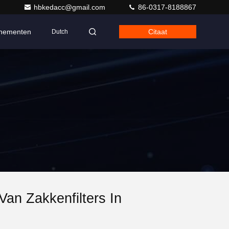
hbkedacc@gmail.com
86-0317-8188867
nementen
Citaat
Dutch
Van Zakkenfilters In