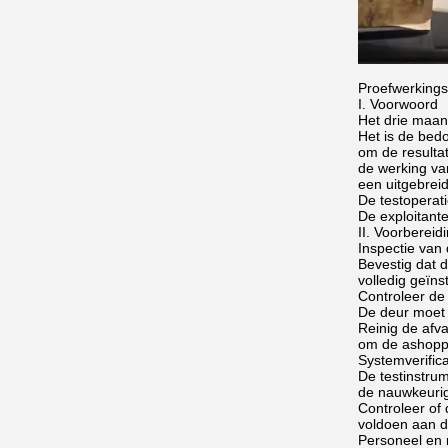
Proefwerkingsi
I. Voorwoord
Het drie maan
Het is de bed
om de resulta
de werking va
een uitgebreid
De testoperati
De exploitant
II. Voorbereid
Inspectie van
Bevestig dat 
volledig geïn
Controleer de 
De deur moet 
Reinig de afv
om de ashoppe
Systemverifica
De testinstru
de nauwkeurig
Controleer of
voldoen aan d
Personeel en