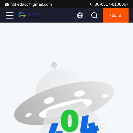
hbkedacc@gmail.com
86-0317-8188867
Citaat