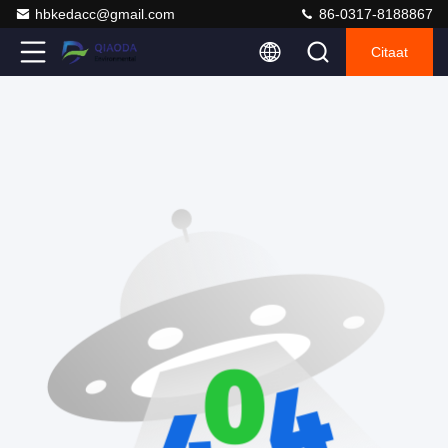
hbkedacc@gmail.com
86-0317-8188867
Citaat